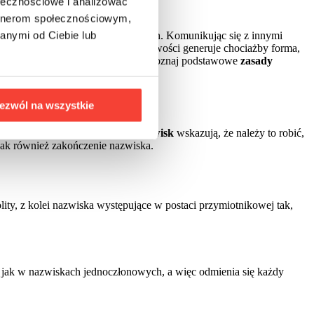
ołecznościowe i analizować
artnerom społecznościowym,
anymi od Ciebie lub
jedną osobę noszącą któreś z nich. Komunikując się z innymi
alnych. Wiele problemów i wątpliwości generuje chociażby forma,
ub przedstawiając kogoś? Już teraz poznaj podstawowe
zasady
ezwól na wszystkie
a dotyczące
odmiany polskich nazwisk
wskazują, że należy to robić,
jak również zakończenie nazwiska.
ity, z kolei nazwiska występujące w postaci przymiotnikowej tak,
 jak w nazwiskach jednoczłonowych, a więc odmienia się każdy