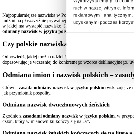
Wykorzystujemy pliki cookie 
ruch w naszej witrynie. Inf
reklamowym i analitycznym. 
Najpopularniejsze nazwiska w Polsce to Nowak, Kowalska/Kowalski 
ludźmi na płaszczyźnie prywatnej lub zawodowej, często możemy mi
uzyskanymi podczas korzysta
w jakiej ma wystąpić nazwisko. Jak poprawnie zapisać je w zaprosze
odmiany nazwisk w języku polskim
.
Czy polskie nazwiska się odmienia?
Odpowiedź, jakiej można udzielić na powyższe pytanie, brzmi: tak, c
dopasowując je wcześniej do konkretnego wzorca deklinacyjnego, uw
Odmiana imion i nazwisk polskich – zasad
Główna
zasada odmiany nazwisk w języku polskim
wskazuje, że n
jak przymiotnik pospolity.
Odmiana nazwisk dwuczłonowych żeńskich
Zgodnie z
zasadami odmiany nazwisk w języku polskim
, w przyp
człon, który w mianowniku kończy się na „a”.
Odmiana nazwisk żeńskich kończących się na literę a