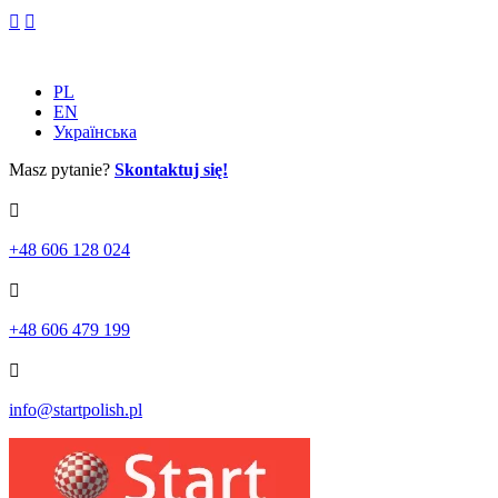
Skip
to
content
PL
EN
Українська
Masz pytanie?
Skontaktuj się!
+48 606 128 024
+48 606 479 199
info@startpolish.pl