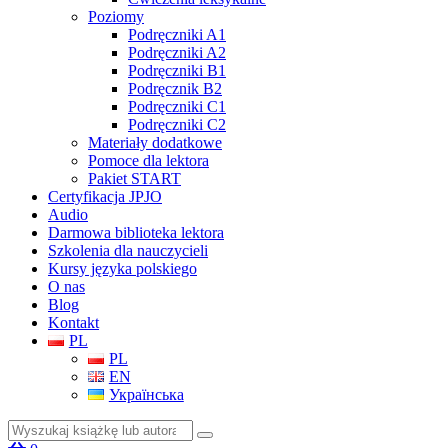
Poziomy
Podręczniki A1
Podręczniki A2
Podręczniki B1
Podręcznik B2
Podręczniki C1
Podręczniki C2
Materiały dodatkowe
Pomoce dla lektora
Pakiet START
Certyfikacja JPJO
Audio
Darmowa biblioteka lektora
Szkolenia dla nauczycieli
Kursy języka polskiego
O nas
Blog
Kontakt
PL
PL
EN
Українська
Szukaj: