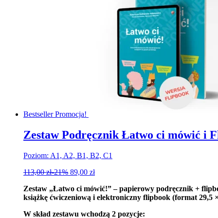
Bestseller
Promocja!
Zestaw Podręcznik Łatwo ci mówić i F
Poziom: A1, A2, B1, B2, C1
113,00
zł
-21%
89,00
zł
Zestaw „Łatwo ci mówić!” – papierowy podręcznik + flipbo
książkę ćwiczeniową i elektroniczny flipbook (format 29,5 ×
W skład zestawu wchodzą 2 pozycje: