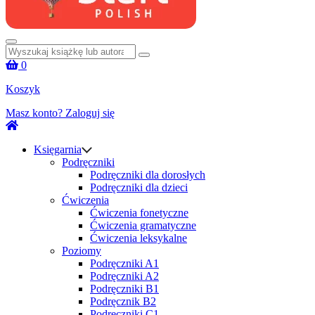
Szukaj:
0
Koszyk
Masz konto?
Zaloguj się
Księgarnia
Podręczniki
Podręczniki dla dorosłych
Podręczniki dla dzieci
Ćwiczenia
Ćwiczenia fonetyczne
Ćwiczenia gramatyczne
Ćwiczenia leksykalne
Poziomy
Podręczniki A1
Podręczniki A2
Podręczniki B1
Podręcznik B2
Podręczniki C1