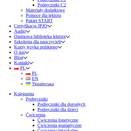
Podręczniki C2
Materiały dodatkowe
Pomoce dla lektora
Pakiet START
Certyfikacja JPJO
Audio
Darmowa biblioteka lektora
Szkolenia dla nauczycieli
Kursy języka polskiego
O nas
Blog
Kontakt
PL
PL
EN
Українська
Księgarnia
Podręczniki
Podręczniki dla dorosłych
Podręczniki dla dzieci
Ćwiczenia
Ćwiczenia fonetyczne
Ćwiczenia gramatyczne
Ćwiczenia leksykalne