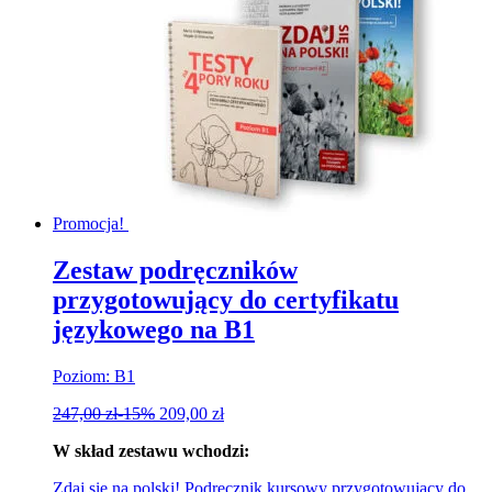
Promocja!
Zestaw podręczników
przygotowujący do certyfikatu
językowego na B1
Poziom: B1
247,00
zł
-15%
209,00
zł
W skład zestawu wchodzi:
Zdaj się na polski! Podręcznik kursowy przygotowujący do