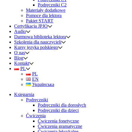
Podręczniki C2
Materiały dodatkowe
Pomoce dla lektora
Pakiet START
Certyfikacja JPJO
Audio
Darmowa biblioteka lektora
Szkolenia dla nauczycieli
Kursy języka polskiego
O nas
Blog
Kontakt
PL
PL
EN
Українська
Księgarnia
Podręczniki
Podręczniki dla dorosłych
Podręczniki dla dzieci
Ćwiczenia
Ćwiczenia fonetyczne
Ćwiczenia gramatyczne
Ćwiczenia leksykalne