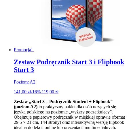
Promocja!
Zestaw Podręcznik Start 3 i Flipbook
Start 3
Poziom: A2
141,00
zł
-16%
119,00
zł
Zestaw „Start 3 – Podręcznik Student + Flipbook”
(poziom A2)
to praktyczny pakiet dla osób uczących się
języka polskiego na poziomie „wyższy początkujący”.
Obejmuje papierowy podręcznik w miękkiej oprawie (format
29,5 × 21 cm, 144 strony) oraz interaktywną wersję flipbook
idealną do lekcji online lub prezentacji multimedialnych.