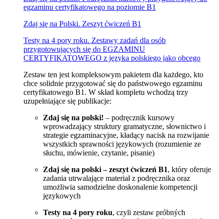
egzaminu certyfikatowego na poziomie B1
Zdaj się na Polski. Zeszyt ćwiczeń B1
Testy na 4 pory roku. Zestawy zadań dla osób
przygotowujących się do EGZAMINU
CERTYFIKATOWEGO z języka polskiego jako obcego
Zestaw ten jest kompleksowym pakietem dla każdego, kto
chce solidnie przygotować się do państwowego egzaminu
certyfikatowego B1. W skład kompletu wchodzą trzy
uzupełniające się publikacje:
Zdaj się na polski!
– podręcznik kursowy
wprowadzający struktury gramatyczne, słownictwo i
strategie egzaminacyjne, kładący nacisk na rozwijanie
wszystkich sprawności językowych (rozumienie ze
słuchu, mówienie, czytanie, pisanie)
Zdaj się na polski – zeszyt ćwiczeń B1
, który oferuje
zadania utrwalające materiał z podręcznika oraz
umożliwia samodzielne doskonalenie kompetencji
językowych
Testy na 4 pory roku
, czyli zestaw próbných