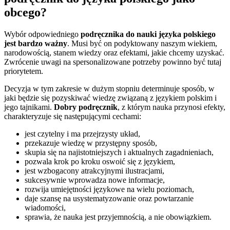
obcego?
Wybór odpowiedniego
podręcznika do nauki języka polskiego
jest bardzo ważny
. Musi być on podyktowany naszym wiekiem,
narodowością, stanem wiedzy oraz efektami, jakie chcemy uzyskać.
Zwrócenie uwagi na spersonalizowane potrzeby powinno być tutaj
priorytetem.
Decyzja w tym zakresie w dużym stopniu determinuje sposób, w
jaki będzie się pozyskiwać wiedzę związaną z językiem polskim i
jego tajnikami.
Dobry podręcznik
, z którym nauka przynosi efekty,
charakteryzuje się następującymi cechami:
jest czytelny i ma przejrzysty układ,
przekazuje wiedzę w przystępny sposób,
skupia się na najistotniejszych i aktualnych zagadnieniach,
pozwala krok po kroku oswoić się z językiem,
jest wzbogacony atrakcyjnymi ilustracjami,
sukcesywnie wprowadza nowe informacje,
rozwija umiejętności językowe na wielu poziomach,
daje szansę na usystematyzowanie oraz powtarzanie
wiadomości,
sprawia, że nauka jest przyjemnością, a nie obowiązkiem.