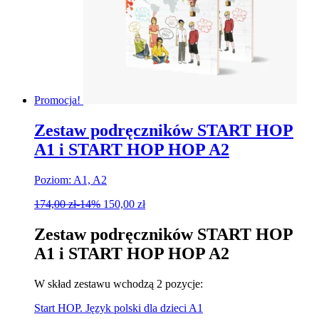
Promocja!
Zestaw podręczników START HOP
A1 i START HOP HOP A2
Poziom: A1, A2
174,00
zł
-14%
150,00
zł
Zestaw podręczników START HOP
A1 i START HOP HOP A2
W skład zestawu wchodzą 2 pozycje:
Start HOP. Język polski dla dzieci A1