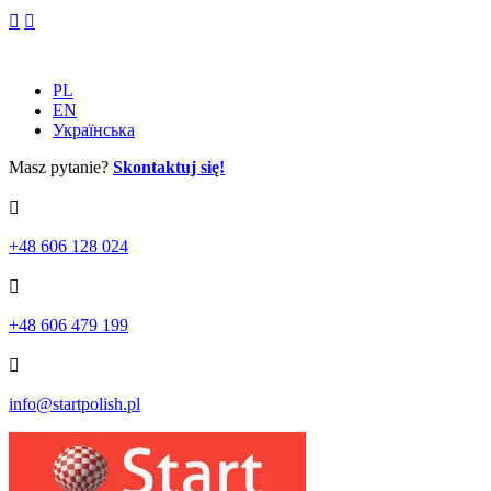
Skip
to
content
PL
EN
Українська
Masz pytanie?
Skontaktuj się!
+48 606 128 024
+48 606 479 199
info@startpolish.pl