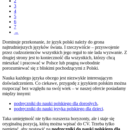
2
3
4
5
6
7
→
Dominuje przekonanie, że język polski należy do grona
najtrudniejszych języków świata. I rzeczywiście – przyswojenie
przez cudzoziemców wszystkich jego reguł to nie lada wyzwanie. Z
drugiej strony jest to konieczność dla wszystkich, którzy chcą
mieszkać i pracować w Polsce lub pragną swobodnie
porozumiewać się z bliskimi pochodzącymi z Polski.
Nauka każdego języka obcego jest niezwykle interesującym
doświadczeniem. Co ciekawe, przygodę z językiem polskim można
rozpocząć bez względu na swój wiek – w naszej ofercie posiadamy
między innymi:
podręczniki do nauki polskiego dla dorosłych
,
podręczniki do nauki języka polskiego dla dzieci
.
Taka umiejętność nie tylko rozszerza horyzonty, ale i staje się
oryginalną pozycją, którą można wpisać do CV. Trzeba tylko
pamiętać, aby postawić na
podręczniki do nauki polskiego dla