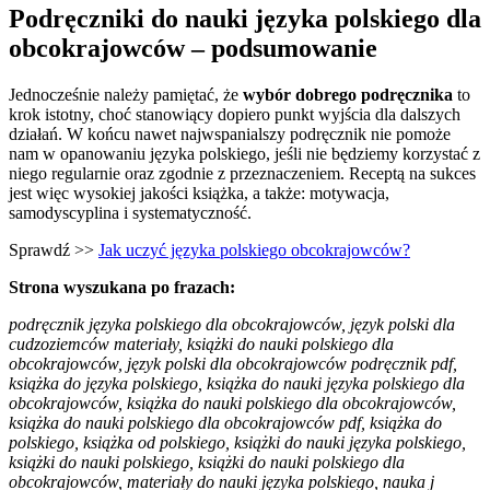
Podręczniki do nauki języka polskiego dla
obcokrajowców – podsumowanie
Jednocześnie należy pamiętać, że
wybór dobrego podręcznika
to
krok istotny, choć stanowiący dopiero punkt wyjścia dla dalszych
działań. W końcu nawet najwspanialszy podręcznik nie pomoże
nam w opanowaniu języka polskiego, jeśli nie będziemy korzystać z
niego regularnie oraz zgodnie z przeznaczeniem. Receptą na sukces
jest więc wysokiej jakości książka, a także: motywacja,
samodyscyplina i systematyczność.
Sprawdź >>
Jak uczyć języka polskiego obcokrajowców?
Strona wyszukana po frazach:
podręcznik języka polskiego dla obcokrajowców, język polski dla
cudzoziemców materiały, książki do nauki polskiego dla
obcokrajowców, język polski dla obcokrajowców podręcznik pdf,
książka do języka polskiego, książka do nauki języka polskiego dla
obcokrajowców, książka do nauki polskiego dla obcokrajowców,
książka do nauki polskiego dla obcokrajowców pdf, książka do
polskiego, książka od polskiego, książki do nauki języka polskiego,
książki do nauki polskiego, książki do nauki polskiego dla
obcokrajowców, materiały do nauki języka polskiego, nauka j