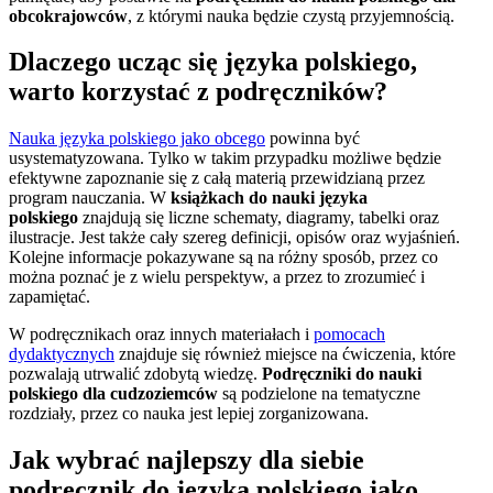
obcokrajowców
, z którymi nauka będzie czystą przyjemnością.
Dlaczego ucząc się języka polskiego,
warto korzystać z podręczników?
Nauka języka polskiego jako obcego
powinna być
usystematyzowana. Tylko w takim przypadku możliwe będzie
efektywne zapoznanie się z całą materią przewidzianą przez
program nauczania. W
książkach do nauki języka
polskiego
znajdują się liczne schematy, diagramy, tabelki oraz
ilustracje. Jest także cały szereg definicji, opisów oraz wyjaśnień.
Kolejne informacje pokazywane są na różny sposób, przez co
można poznać je z wielu perspektyw, a przez to zrozumieć i
zapamiętać.
W podręcznikach oraz innych materiałach i
pomocach
dydaktycznych
znajduje się również miejsce na ćwiczenia, które
pozwalają utrwalić zdobytą wiedzę.
Podręczniki do nauki
polskiego dla cudzoziemców
są podzielone na tematyczne
rozdziały, przez co nauka jest lepiej zorganizowana.
Jak wybrać najlepszy dla siebie
podręcznik do języka polskiego jako