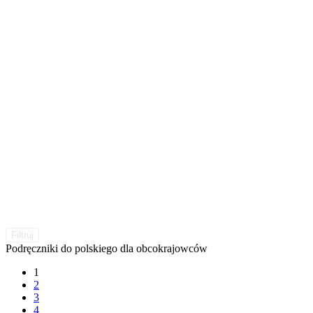
Filtruj
Podręczniki do polskiego dla obcokrajowców
1
2
3
4