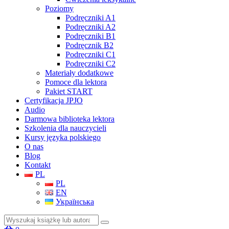
Poziomy
Podręczniki A1
Podręczniki A2
Podręczniki B1
Podręcznik B2
Podręczniki C1
Podręczniki C2
Materiały dodatkowe
Pomoce dla lektora
Pakiet START
Certyfikacja JPJO
Audio
Darmowa biblioteka lektora
Szkolenia dla nauczycieli
Kursy języka polskiego
O nas
Blog
Kontakt
PL
PL
EN
Українська
Szukaj: