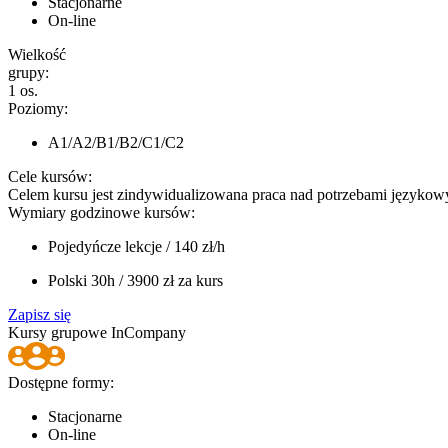
Stacjonarne
On-line
Wielkość
grupy:
1 os.
Poziomy:
A1/A2/B1/B2/C1/C2
Cele kursów:
Celem kursu jest zindywidualizowana praca nad potrzebami językowy
Wymiary godzinowe kursów:
Pojedyńcze lekcje
/
140 zł/h
Polski 30h
/
3900 zł za kurs
Zapisz się
Kursy grupowe InCompany
Dostępne formy:
Stacjonarne
On-line