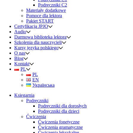
Podręczniki C2
Materiały dodatkowe
Pomoce dla lektora
Pakiet START
Certyfikacja JPJO
Audio
Darmowa biblioteka lektora
Szkolenia dla nauczycieli
Kursy języka polskiego
O nas
Blog
Kontakt
PL
PL
EN
Українська
Księgarnia
Podręczniki
Podręczniki dla dorosłych
Podręczniki dla dzieci
Ćwiczenia
Ćwiczenia fonetyczne
Ćwiczenia gramatyczne
Ćwiczenia leksykalne