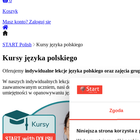
0
Koszyk
Masz konto?
Zaloguj się
START Polish
Kursy języka polskiego
Kursy języka polskiego
Oferujemy
indywidualne lekcje języka polskiego oraz zajęcia g
W naszych indywidualnych lekcjach zapewniamy spersonalizowane pod
zaawansowanym uczniem, nasi doświadczeni lektorzy dostosują lekc
umiejętności w opanowywaniu języka polskiego.
Zgoda
Niniejsza strona korzysta z