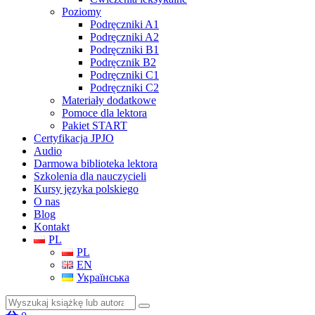
Poziomy
Podręczniki A1
Podręczniki A2
Podręczniki B1
Podręcznik B2
Podręczniki C1
Podręczniki C2
Materiały dodatkowe
Pomoce dla lektora
Pakiet START
Certyfikacja JPJO
Audio
Darmowa biblioteka lektora
Szkolenia dla nauczycieli
Kursy języka polskiego
O nas
Blog
Kontakt
PL
PL
EN
Українська
Szukaj: