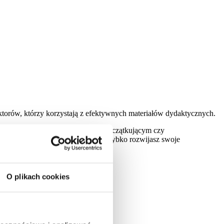
ektorów, którzy korzystają z efektywnych materiałów dydaktycznych.
Niezależnie od tego, czy jesteś początkującym czy
zymujesz skoncentrowaną naukę i szybko rozwijasz swoje
O plikach cookies