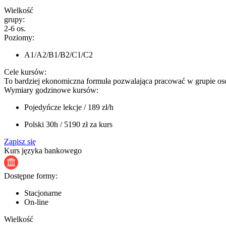
Wielkość
grupy:
2-6 os.
Poziomy:
A1/A2/B1/B2/C1/C2
Cele kursów:
To bardziej ekonomiczna formuła pozwalająca pracować w grupie os
Wymiary godzinowe kursów:
Pojedyńcze lekcje
/
189 zł/h
Polski 30h
/
5190 zł za kurs
Zapisz się
Kurs języka bankowego
Dostępne formy:
Stacjonarne
On-line
Wielkość