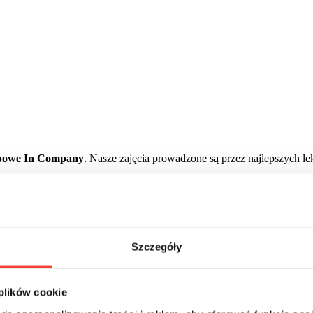
rupowe In Company
. Nasze zajęcia prowadzone są przez najlepszych l
ejście, dostosowane do konkretnych potrzeb i celów każdego ucznia. 
je do Twojego poziomu zaawansowania i stylu nauki. Dzięki temu otr
Szczegóły
 plików cookie