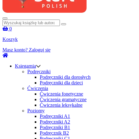
Szukaj:
0
Koszyk
Masz konto?
Zaloguj się
Księgarnia
Podręczniki
Podręczniki dla dorosłych
Podręczniki dla dzieci
Ćwiczenia
Ćwiczenia fonetyczne
Ćwiczenia gramatyczne
Ćwiczenia leksykalne
Poziomy
Podręczniki A1
Podręczniki A2
Podręczniki B1
Podręcznik B2
Podręczniki C1