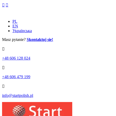
Skip
to
content
PL
EN
Українська
Masz pytanie?
Skontaktuj się!
+48 606 128 024
+48 606 479 199
info@startpolish.pl