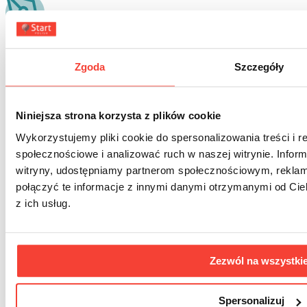
Dodatkowe materiały rozwijające wszystkie sprawności językowe
Zgoda
Szczegóły
Kursy szyte na miarę
Zapisz się do
Niniejsza strona korzysta z plików cookie
Newslettera Startpolish
I otrzymuj powiadomienia o naszych promocjach i nowościach.
Wykorzystujemy pliki cookie do spersonalizowania treści i r
społecznościowe i analizować ruch w naszej witrynie. Inform
witryny, udostępniamy partnerom społecznościowym, rekla
połączyć te informacje z innymi danymi otrzymanymi od Cie
z ich usług.
Zezwól na wszystki
Spersonalizuj