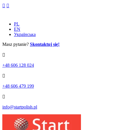
Skip
to
content
PL
EN
Українська
Masz pytanie?
Skontaktuj się!
+48 606 128 024
+48 606 479 199
info@startpolish.pl