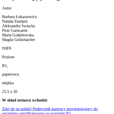
Autor
Barbara Łukaszewicz
Natalia Yaumen
Aleksandra Święcka
Piotr Garncarek
Marta Gołębiowska
Magda Grützmacher
ISBN
Poziom
B1,
papierowa
miękka
25,5 x 20
W skład zestawu wchodzi:
Zdaj się na polski! Podręcznik kursowy przygotowujący do
egzaminu certyfikatowego na poziomie B1