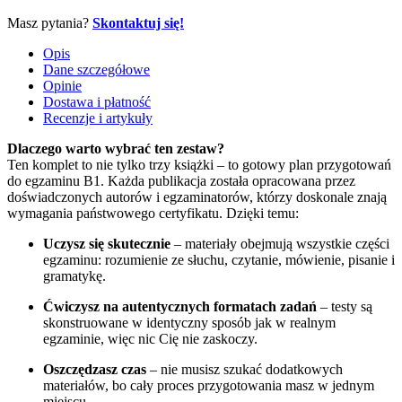
B1
Masz pytania?
Skontaktuj się!
Opis
Dane szczegółowe
Opinie
Dostawa i płatność
Recenzje i artykuły
Dlaczego warto wybrać ten zestaw?
Ten komplet to nie tylko trzy książki – to gotowy plan przygotowań
do egzaminu B1. Każda publikacja została opracowana przez
doświadczonych autorów i egzaminatorów, którzy doskonale znają
wymagania państwowego certyfikatu. Dzięki temu:
Uczysz się skutecznie
– materiały obejmują wszystkie części
egzaminu: rozumienie ze słuchu, czytanie, mówienie, pisanie i
gramatykę.
Ćwiczysz na autentycznych formatach zadań
– testy są
skonstruowane w identyczny sposób jak w realnym
egzaminie, więc nic Cię nie zaskoczy.
Oszczędzasz czas
– nie musisz szukać dodatkowych
materiałów, bo cały proces przygotowania masz w jednym
miejscu.