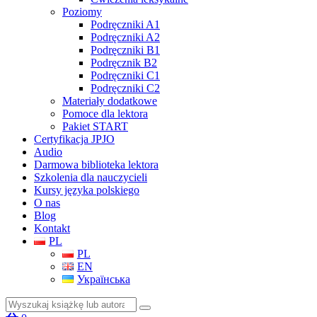
Poziomy
Podręczniki A1
Podręczniki A2
Podręczniki B1
Podręcznik B2
Podręczniki C1
Podręczniki C2
Materiały dodatkowe
Pomoce dla lektora
Pakiet START
Certyfikacja JPJO
Audio
Darmowa biblioteka lektora
Szkolenia dla nauczycieli
Kursy języka polskiego
O nas
Blog
Kontakt
PL
PL
EN
Українська
Szukaj: