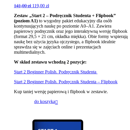
Pierwotna
Aktualna
141,00
zł
119,00
zł
cena
cena
Zestaw „Start 2 – Podręcznik Studenta + Flipbook”
wynosiła:
wynosi:
(poziom A1)
to wygodny pakiet edukacyjny dla osób
141,00 zł.
119,00 zł.
kontynuujących naukę po poziomie A0–A1. Zawiera
papierowy podręcznik oraz jego interaktywną wersję flipbook
(format 29,5 × 21 cm, okładka miękka). Obie formy wspierają
naukę bez użycia języka ojczystego, a flipbook idealnie
sprawdza się w zajęciach online i prezentacjach
multimedialnych.
W skład zestawu wchodzą 2 pozycje:
Start 2 Beginner Polish. Podręcznik Studenta
Start 2 Beginner Polish. Podręcznik Studenta – Flipbook
Kup taniej wersję papierową i flipbook w zestawie.
do koszyka