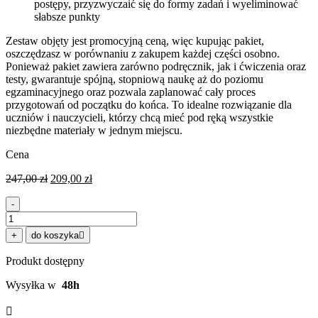
postępy, przyzwyczaić się do formy zadań i wyeliminować
słabsze punkty
Zestaw objęty jest promocyjną ceną, więc kupując pakiet,
oszczędzasz w porównaniu z zakupem każdej części osobno.
Ponieważ pakiet zawiera zarówno podręcznik, jak i ćwiczenia oraz
testy, gwarantuje spójną, stopniową naukę aż do poziomu
egzaminacyjnego oraz pozwala zaplanować cały proces
przygotowań od początku do końca. To idealne rozwiązanie dla
uczniów i nauczycieli, którzy chcą mieć pod ręką wszystkie
niezbędne materiały w jednym miejscu.
Cena
Pierwotna
Aktualna
247,00
zł
209,00
zł
cena
cena
wynosiła:
wynosi:
-
247,00 zł.
209,00 zł.
ilość
Zestaw
+
do koszyka
podręczników
przygotowujący
Produkt dostępny
do
certyfikatu
Wysyłka w
48h
językowego
na