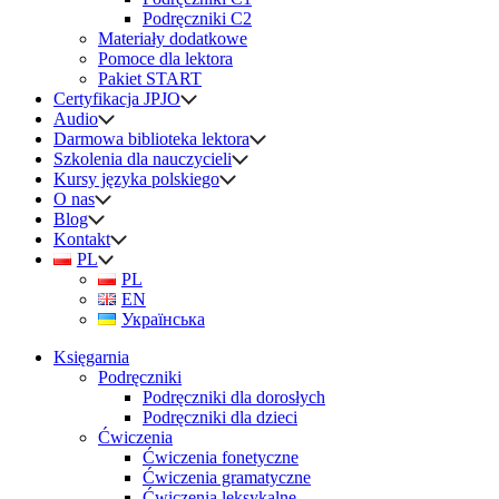
Podręczniki C2
Materiały dodatkowe
Pomoce dla lektora
Pakiet START
Certyfikacja JPJO
Audio
Darmowa biblioteka lektora
Szkolenia dla nauczycieli
Kursy języka polskiego
O nas
Blog
Kontakt
PL
PL
EN
Українська
Księgarnia
Podręczniki
Podręczniki dla dorosłych
Podręczniki dla dzieci
Ćwiczenia
Ćwiczenia fonetyczne
Ćwiczenia gramatyczne
Ćwiczenia leksykalne