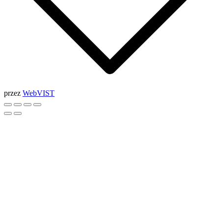
przez
WebVIST