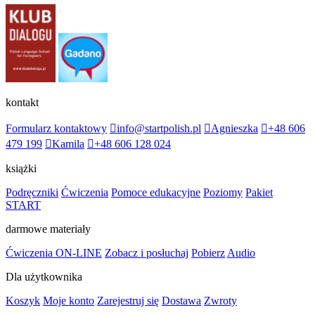
kontakt
Formularz kontaktowy
info@startpolish.pl
Agnieszka
+48 606
479 199
Kamila
+48 606 128 024
książki
Podręczniki
Ćwiczenia
Pomoce edukacyjne
Poziomy
Pakiet
START
darmowe materiały
Ćwiczenia ON-LINE
Zobacz i posłuchaj
Pobierz
Audio
Dla użytkownika
Koszyk
Moje konto
Zarejestruj się
Dostawa
Zwroty