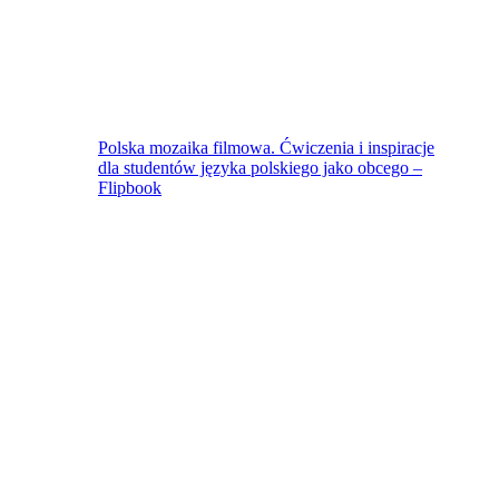
Polska mozaika filmowa. Ćwiczenia i inspiracje
dla studentów języka polskiego jako obcego –
Flipbook