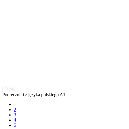
Filtruj
Podręczniki z języka polskiego A1
1
2
3
4
5