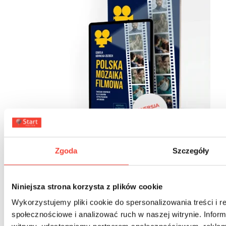
Promocja!
Zgoda
Szczegóły
Zestaw Polska mozaika filmowa –
podręcznik i flipbook
Niniejsza strona korzysta z plików cookie
Poziom: A1, A2, B1, B2, C1, C2
Wykorzystujemy pliki cookie do spersonalizowania treści i r
112,00
zł
-25%
84,00
zł
społecznościowe i analizować ruch w naszej witrynie. Inform
Zestaw „Polska mozaika filmowa – podręcznik +