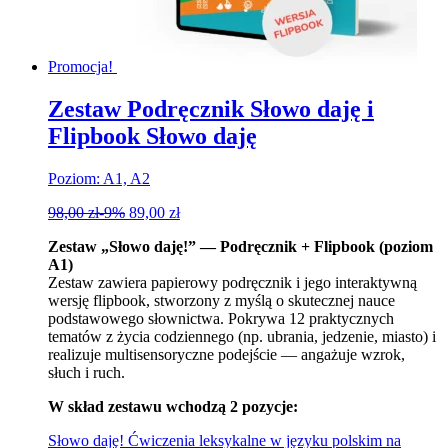
Promocja!
Zestaw Podręcznik Słowo daję i
Flipbook Słowo daję
Poziom: A1, A2
98,00
zł
-9%
89,00
zł
Zestaw „Słowo daję!” — Podręcznik + Flipbook (poziom
A1)
Zestaw zawiera papierowy podręcznik i jego interaktywną
wersję flipbook, stworzony z myślą o skutecznej nauce
podstawowego słownictwa. Pokrywa 12 praktycznych
tematów z życia codziennego (np. ubrania, jedzenie, miasto) i
realizuje multisensoryczne podejście — angażuje wzrok,
słuch i ruch.
W skład zestawu wchodzą 2 pozycje:
Słowo daję! Ćwiczenia leksykalne w języku polskim na