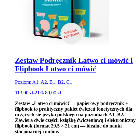
Zestaw Podręcznik Łatwo ci mówić i
Flipbook Łatwo ci mówić
Poziom: A1, A2, B1, B2, C1
113,00
zł
-21%
89,00
zł
Zestaw „Łatwo ci mówić!” – papierowy podręcznik +
flipbook to praktyczny pakiet ćwiczeń fonetycznych dla
uczących się języka polskiego na poziomach A1–B2.
Zawiera dwie części: książkę ćwiczeniową i elektroniczny
flipbook (format 29,5 × 21 cm) — idealne do nauki
stacjonarnej i online.