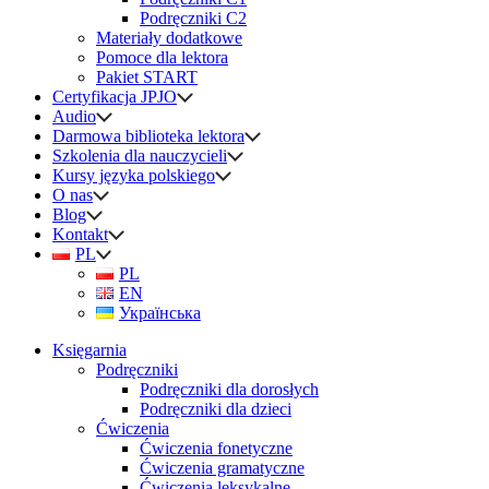
Podręczniki C2
Materiały dodatkowe
Pomoce dla lektora
Pakiet START
Certyfikacja JPJO
Audio
Darmowa biblioteka lektora
Szkolenia dla nauczycieli
Kursy języka polskiego
O nas
Blog
Kontakt
PL
PL
EN
Українська
Księgarnia
Podręczniki
Podręczniki dla dorosłych
Podręczniki dla dzieci
Ćwiczenia
Ćwiczenia fonetyczne
Ćwiczenia gramatyczne
Ćwiczenia leksykalne