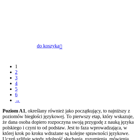
do koszyka
1
2
3
4
5
6
→
Poziom A1
, określany również jako początkujący, to najniższy z
poziomów biegłości językowej. To pierwszy etap, który wskazuje,
że dana osoba dopiero rozpoczyna swoją przygodę z nauką języka
polskiego i czyni to od podstaw. Jest to faza wprowadzająca, w
której krok po kroku wdrażane są kolejne sprawności językowe.
Uczeń szlifuje wtedy zdolność słuchania, rozumienia, mówienia,