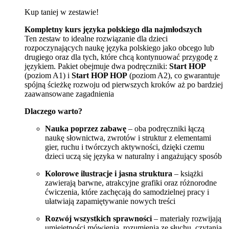
Kup taniej w zestawie!
Kompletny kurs języka polskiego dla najmłodszych
Ten zestaw to idealne rozwiązanie dla dzieci
rozpoczynających naukę języka polskiego jako obcego lub
drugiego oraz dla tych, które chcą kontynuować przygodę z
językiem. Pakiet obejmuje dwa podręczniki:
Start HOP
(poziom A1) i
Start HOP HOP
(poziom A2), co gwarantuje
spójną ścieżkę rozwoju od pierwszych kroków aż po bardziej
zaawansowane zagadnienia
Dlaczego warto?
Nauka poprzez zabawę
– oba podręczniki łączą
naukę słownictwa, zwrotów i struktur z elementami
gier, ruchu i twórczych aktywności, dzięki czemu
dzieci uczą się języka w naturalny i angażujący sposób
Kolorowe ilustracje i jasna struktura
– książki
zawierają barwne, atrakcyjne grafiki oraz różnorodne
ćwiczenia, które zachęcają do samodzielnej pracy i
ułatwiają zapamiętywanie nowych treści
Rozwój wszystkich sprawności
– materiały rozwijają
umiejętności mówienia, rozumienia ze słuchu, czytania