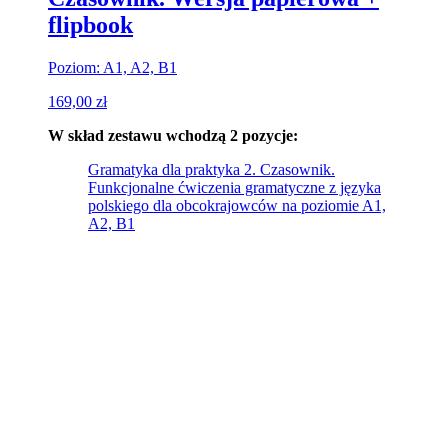
flipbook
Poziom: A1, A2, B1
169,00
zł
W skład zestawu wchodzą 2 pozycje:
Gramatyka dla praktyka 2. Czasownik.
Funkcjonalne ćwiczenia gramatyczne z języka
polskiego dla obcokrajowców na poziomie A1,
A2, B1