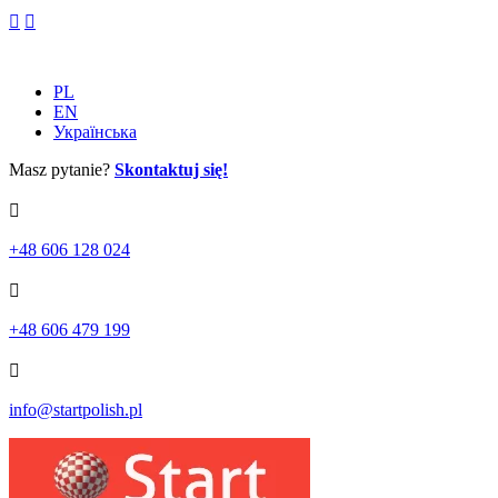
Skip
to
content
PL
EN
Українська
Masz pytanie?
Skontaktuj się!
+48 606 128 024
+48 606 479 199
info@startpolish.pl