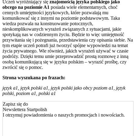
Uczeń wyróżniający się
znajomością języka polskiego jako
obcego na poziomie A1
posiada wiele elementarnych, choć
cennych umiejętności językowych, które pozwalają mu
komunikować się z innymi na poziomie podstawowym. Taka
wiedza pozwala na konstruowanie potocznych,
nieskomplikowanych wyrażeń związanych z sytuacjami, jakie
spotykają nas w codziennym życiu. Będzie to więc umiejętność
przywitania się i pożegnania, przedstawienia czy opisania siebie. Na
tym etapie uczeń potrafi już tworzyć spójne wypowiedzi na temat
życia prywatnego. Wie również, jakich wyrażeń używać w czasie
podróży. Dzięki temu umie przeprowadzić prostą rozmowę z inną
osobą komunikującą się w języku polskim – wyrazić prośbę, czy
zwrócić się o pomoc.
Strona wyszukana po frazach:
język a1, język polski a1, język polski jako obcy poziom a1, język
polski, poziom a1, polski a1
Zapisz się do
Newslettera Startpolish
I otrzymuj powiadomienia o naszych promocjach i nowościach.