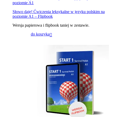
poziomie A1
Słowo daję! Ćwiczenia leksykalne w języku polskim na
poziomie A1 – Flipbook
Wersja papierowa i flipbook taniej w zestawie.
do koszyka