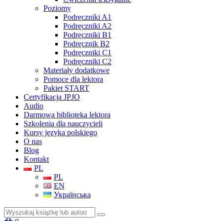
Poziomy
Podręczniki A1
Podręczniki A2
Podręczniki B1
Podręcznik B2
Podręczniki C1
Podręczniki C2
Materiały dodatkowe
Pomoce dla lektora
Pakiet START
Certyfikacja JPJO
Audio
Darmowa biblioteka lektora
Szkolenia dla nauczycieli
Kursy języka polskiego
O nas
Blog
Kontakt
PL
PL
EN
Українська
Szukaj: