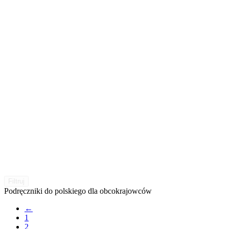
Filtruj
Podręczniki do polskiego dla obcokrajowców
←
1
2