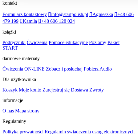
kontakt
Formularz kontaktowy
info@startpolish.pl
Agnieszka
+48 606
479 199
Kamila
+48 606 128 024
książki
Podręczniki
Ćwiczenia
Pomoce edukacyjne
Poziomy
Pakiet
START
darmowe materiały
Ćwiczenia ON-LINE
Zobacz i posłuchaj
Pobierz
Audio
Dla użytkownika
Koszyk
Moje konto
Zarejestruj się
Dostawa
Zwroty
informacje
O nas
Mapa strony
Regulaminy
Polityka prywatności
Regulamin świadczenia usług elektronicznych