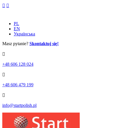
Skip
to
content
PL
EN
Українська
Masz pytanie?
Skontaktuj się!
+48 606 128 024
+48 606 479 199
info@startpolish.pl