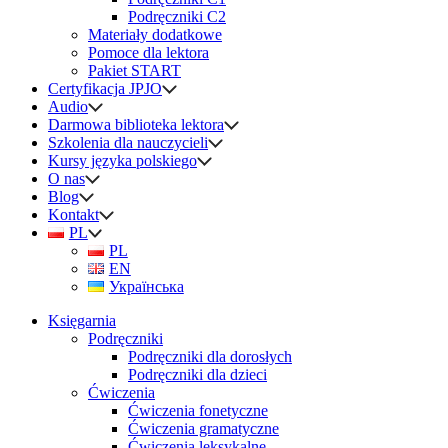
Podręczniki C2
Materiały dodatkowe
Pomoce dla lektora
Pakiet START
Certyfikacja JPJO
Audio
Darmowa biblioteka lektora
Szkolenia dla nauczycieli
Kursy języka polskiego
O nas
Blog
Kontakt
PL
PL
EN
Українська
Księgarnia
Podręczniki
Podręczniki dla dorosłych
Podręczniki dla dzieci
Ćwiczenia
Ćwiczenia fonetyczne
Ćwiczenia gramatyczne
Ćwiczenia leksykalne