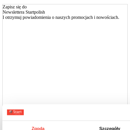
Zapisz się do
Newslettera Startpolish
I otrzymuj powiadomienia o naszych promocjach i nowościach.
[FM_form id="1"]
Zapisując się do newslettera akceptujesz nasz
regulamin i politykę
prywatności.
Zgoda
Szczegóły