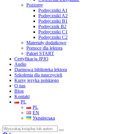
Poziomy
Podręczniki A1
Podręczniki A2
Podręczniki B1
Podręcznik B2
Podręczniki C1
Podręczniki C2
Materiały dodatkowe
Pomoce dla lektora
Pakiet START
Certyfikacja JPJO
Audio
Darmowa biblioteka lektora
Szkolenia dla nauczycieli
Kursy języka polskiego
O nas
Blog
Kontakt
PL
PL
EN
Українська
Szukaj: