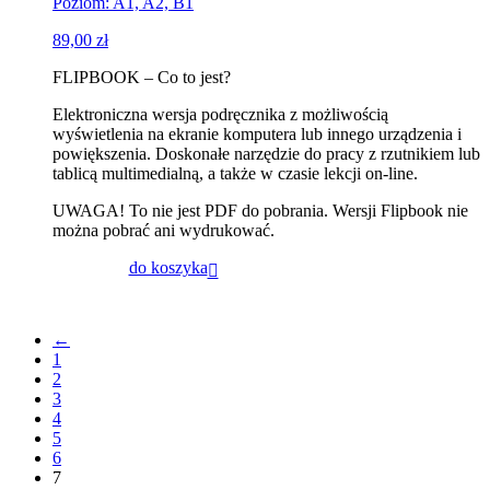
Poziom: A1, A2, B1
89,00
zł
FLIPBOOK – Co to jest?
Elektroniczna wersja podręcznika z możliwością
wyświetlenia na ekranie komputera lub innego urządzenia i
powiększenia. Doskonałe narzędzie do pracy z rzutnikiem lub
tablicą multimedialną, a także w czasie lekcji on-line.
UWAGA! To nie jest PDF do pobrania. Wersji Flipbook nie
można pobrać ani wydrukować.
do koszyka
←
1
2
3
4
5
6
7