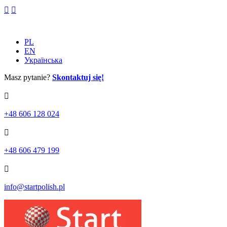
Skip
to
content
PL
EN
Українська
Masz pytanie?
Skontaktuj się!
+48 606 128 024
+48 606 479 199
info@startpolish.pl