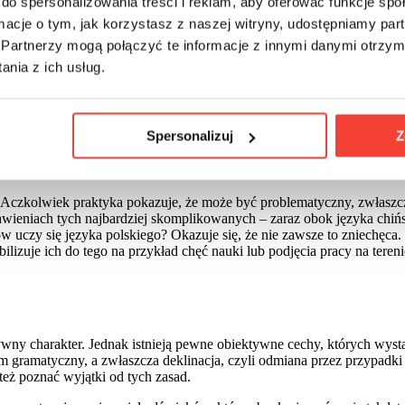
do spersonalizowania treści i reklam, aby oferować funkcje sp
ormacje o tym, jak korzystasz z naszej witryny, udostępniamy p
Partnerzy mogą połączyć te informacje z innymi danymi otrzym
ktywnie przyswajają języki obce. Jednak trzeba liczyć się z tym, że
 poznawanie zasad gramatycznych, okazuje się sporym wyzwaniem, pr
nia z ich usług.
we lokaty w rankingach prezentujących najtrudniejsze języki świata.
azujemy kilka argumentów, które to potwierdzają i pokazują, że popr
Spersonalizuj
Z
ch języków świata?
 Aczkolwiek praktyka pokazuje, że może być problematyczny, zwłaszcza
ieniach tych najbardziej skomplikowanych – zaraz obok języka chińsk
 uczy się języka polskiego? Okazuje się, że nie zawsze to zniechęca. I
ilizuje ich do tego na przykład chęć nauki lub podjęcia pracy na teren
y charakter. Jednak istnieją pewne obiektywne cechy, których wystąp
 gramatyczny, a zwłaszcza deklinacja, czyli odmiana przez przypadki 
 też poznać wyjątki od tych zasad.