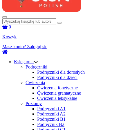
Szukaj:
0
Koszyk
Masz konto?
Zaloguj się
Księgarnia
Podręczniki
Podręczniki dla dorosłych
Podręczniki dla dzieci
Ćwiczenia
Ćwiczenia fonetyczne
Ćwiczenia gramatyczne
Ćwiczenia leksykalne
Poziomy
Podręczniki A1
Podręczniki A2
Podręczniki B1
Podręcznik B2
Podręczniki C1