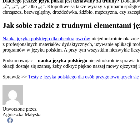
Dlaczego jeszcze język polski jest uznawany za trudny?
Dodatkowo
„ź”, „ż”, „ę” albo „ą”. Kłopotliwe są także wyrazy z grupami spółgło
chrząszcz, bezwzględny, drożdżówka, źdźbło, mężczyzna, czy szczęś
Jak sobie radzić z trudnymi elementami ję
Nauka języka polskiego dla obcokrajowców
niejednokrotnie okazuje 
z profesjonalnych materiałów dydaktycznych, używanie aplikacji mob
programów w języku polskim. A przy tym wszystkim niezwykle liczy
Podsumowując –
nauka języka polskiego
niejednokrotnie sprawia t
okazji dostaje się szansę, żeby odkryć piękno naszej mowy ojczystej 
Sprawdź >>
Testy z języka polskiego dla osób przygotowujących si
Utworzone przez
Agnieszka Małyska