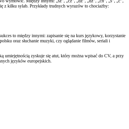
 wymówić. Między innymi: „sz”, „cz”, „dż”, „dz”, „ch”, „ś”, „ć”,
się z kilku sylab. Przykłady trudnych wyrazów to chociażby:
ukces to między innymi: zapisanie się na kurs językowy, korzystanie
sku oraz słuchanie muzyki, czy oglądanie filmów, seriali i
ą umiejętnością zyskuje się atut, który można wpisać do CV, a przy
innych języków europejskich.