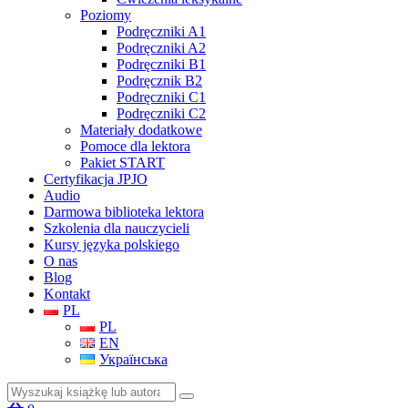
Poziomy
Podręczniki A1
Podręczniki A2
Podręczniki B1
Podręcznik B2
Podręczniki C1
Podręczniki C2
Materiały dodatkowe
Pomoce dla lektora
Pakiet START
Certyfikacja JPJO
Audio
Darmowa biblioteka lektora
Szkolenia dla nauczycieli
Kursy języka polskiego
O nas
Blog
Kontakt
PL
PL
EN
Українська
Szukaj: