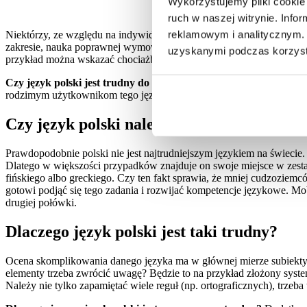
Wykorzystujemy pliki cookie 
ruch w naszej witrynie. Inf
reklamowym i analitycznym. 
Niektórzy, ze względu na indywidualne predyspozycje, szybko i efe
zakresie, nauka poprawnej wymowy, zapamiętywanie słownictwa, czy
uzyskanymi podczas korzysta
przykład można wskazać chociażby polski, który często zajmuje czoło
Czy język polski jest trudny
do nauki przez obcokrajowców?
Wsk
rodzimym użytkownikom tego języka.
Czy język polski należy do najtrudniejszy
Prawdopodobnie polski nie jest najtrudniejszym językiem na świecie.
Dlatego w większości przypadków znajduje on swoje miejsce w zestaw
fińskiego albo greckiego. Czy ten fakt sprawia, że mniej cudzoziemców
gotowi podjąć się tego zadania i rozwijać kompetencje językowe. Mob
drugiej połówki.
Dlaczego język polski jest taki trudny?
Ocena skomplikowania danego języka ma w głównej mierze subiektywn
elementy trzeba zwrócić uwagę? Będzie to na przykład złożony system
Należy nie tylko zapamiętać wiele reguł (np. ortograficznych), trzeba