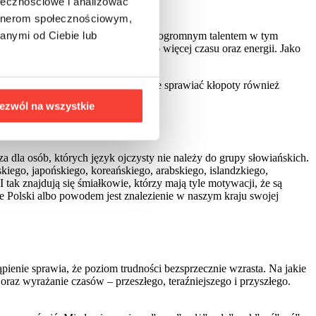
ołecznościowe i analizować
artnerom społecznościowym,
anymi od Ciebie lub
 niekiedy, nawet pomimo dysponowania ogromnym talentem w tym
zez co wymaga poświęcenia nieco więcej czasu oraz energii. Jako
awne posługiwanie się polskim może sprawiać kłopoty również
ezwól na wszystkie
 dla osób, których język ojczysty nie należy do grupy słowiańskich.
iego, japońskiego, koreańskiego, arabskiego, islandzkiego,
 tak znajdują się śmiałkowie, którzy mają tyle motywacji, że są
ie Polski albo powodem jest znalezienie w naszym kraju swojej
ienie sprawia, że poziom trudności bezsprzecznie wzrasta. Na jakie
oraz wyrażanie czasów – przeszłego, teraźniejszego i przyszłego.