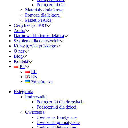
Podręczniki C2
Materiały dodatkowe
Pomoce dla lektora
Pakiet START
Certyfikacja JPJO
Audio
Darmowa biblioteka lektora
Szkolenia dla nauczycieli
Kursy języka polskiego
O nas
Blog
Kontakt
PL
PL
EN
Українська
Księgarnia
Podręczniki
Podręczniki dla dorosłych
Podręczniki dla dzieci
Ćwiczenia
Ćwiczenia fonetyczne
Ćwiczenia gramatyczne
Ćwiczenia leksykalne