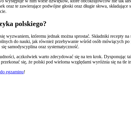
 występuje w nim wiele dźwięków, które obcokrajowców nie tak łatwo
sek oraz te zawierające podwójne głoski oraz długie słowa, składające 
cie.
zyka polskiego?
się wyzwaniem, któremu jednak można sprostać. Składniki recepty na s
ilnych do nauki, jak również przebywanie wśród osób mówiących po pol
 się samodyscyplina oraz systematyczność.
rudności, aczkolwiek warto zdecydować się na ten krok. Dysponując tak
i przekonać się, że polski pod wieloma względami wyróżnia się na tle 
ę do egzaminu
!