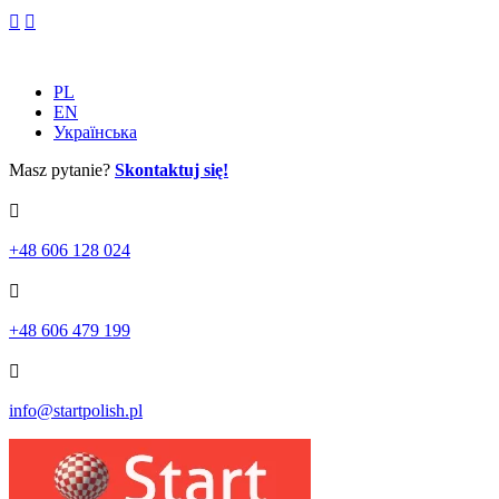
Skip
to
content
PL
EN
Українська
Masz pytanie?
Skontaktuj się!
+48 606 128 024
+48 606 479 199
info@startpolish.pl