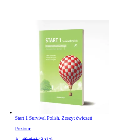
Start 1 Survival Polish. Zeszyt ćwiczeń
Poziom:
A1
49 zł
zł
49 zł
zł