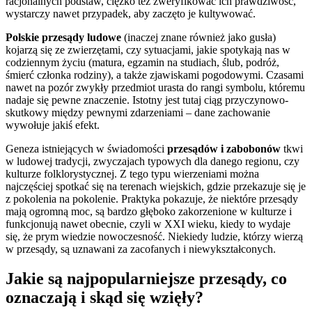
racjonalnych podstaw, ciężko też zweryfikować ich prawdziwość,
wystarczy nawet przypadek, aby zaczęto je kultywować.
Polskie przesądy ludowe
(inaczej znane również jako gusła)
kojarzą się ze zwierzętami, czy sytuacjami, jakie spotykają nas w
codziennym życiu (matura, egzamin na studiach, ślub, podróż,
śmierć członka rodziny), a także zjawiskami pogodowymi. Czasami
nawet na pozór zwykły przedmiot urasta do rangi symbolu, któremu
nadaje się pewne znaczenie. Istotny jest tutaj ciąg przyczynowo-
skutkowy między pewnymi zdarzeniami – dane zachowanie
wywołuje jakiś efekt.
Geneza istniejących w świadomości
przesądów i zabobonów
tkwi
w ludowej tradycji, zwyczajach typowych dla danego regionu, czy
kulturze folklorystycznej. Z tego typu wierzeniami można
najczęściej spotkać się na terenach wiejskich, gdzie przekazuje się je
z pokolenia na pokolenie. Praktyka pokazuje, że niektóre przesądy
mają ogromną moc, są bardzo głęboko zakorzenione w kulturze i
funkcjonują nawet obecnie, czyli w XXI wieku, kiedy to wydaje
się, że prym wiedzie nowoczesność. Niekiedy ludzie, którzy wierzą
w przesądy, są uznawani za zacofanych i niewykształconych.
Jakie są najpopularniejsze przesądy, co
oznaczają i skąd się wzięły?