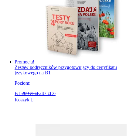
Promocja!
Zestaw podręczników przygotowujący do certyfikatu
językowego na B1
Poziom:
B1
209 zł
zł
247 zł
zł
Koszyk