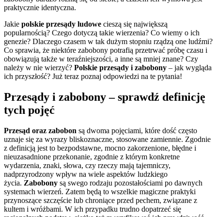
praktycznie identyczna.
Jakie
polskie przesądy ludowe
cieszą się największą
popularnością? Czego dotyczą takie wierzenia? Co wiemy o ich
genezie? Dlaczego czasem w tak dużym stopniu rządzą one ludźmi?
Co sprawia, że niektóre zabobony potrafią przetrwać próbę czasu i
obowiązują także w teraźniejszości, a inne są mniej znane? Czy
należy w nie wierzyć?
Polskie przesądy i zabobony
– jak wygląda
ich przyszłość? Już teraz poznaj odpowiedzi na te pytania!
Przesądy i zabobony – sprawdź definicję
tych pojęć
Przesąd oraz zabobon
są dwoma pojęciami, które dość często
uznaje się za wyrazy bliskoznaczne, stosowane zamiennie. Zgodnie
z definicją jest to bezpodstawne, mocno zakorzenione, błędne i
nieuzasadnione przekonanie, zgodnie z którym konkretne
wydarzenia, znaki, słowa, czy rzeczy mają tajemniczy,
nadprzyrodzony wpływ na wiele aspektów ludzkiego
życia.
Zabobony
są swego rodzaju pozostałościami po dawnych
systemach wierzeń. Zatem będą to wszelkie magiczne praktyki
przynoszące szczęście lub chroniące przed pechem, związane z
kultem i wróżbami. W ich przypadku trudno dopatrzeć się