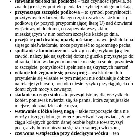
stawianie torebki na podłodze
– taka czynność sprawia, że
znajdujące się w portfelu pieniądze szybciej z niego uciekają,
przynosząca szczęście podkowa
– to symbol pomyślności i
pozytywnych zdarzeń, dlatego często zawiesza się końską
podkowę (w pozycji przypominającej literę U) nad drzwiami
wejściowymi do domu, co zapewnia wszystkim
mieszkającym w nim osobom szczęście każdego dnia,
przejście pod drabiną opartą o ścianę
– nawet jeśli dokona
się tego nieświadomie, może przynieść to ogromnego pecha,
spotkanie z kominiarzem
– widząc osobę wykonującą ten
zawód, należy jak najszybciej dotknąć guzika przyszytego do
ubrania, które w danym momencie ma się na sobie, przyniesie
to szczęście, pomyślność i spełnienie najskrytszych marzeń,
witanie lub żegnanie się przez próg
– uścisk dłoni lub
przytulenie się właśnie w tym miejscu nie oddziałuje dobrze
na relację tych osób, ponadto niesie ryzyko przyciągnięcia do
domu złych mocy z zewnątrz,
siadanie na rogu stołu
– to przesąd istotny dla wszystkich
kobiet, ponieważ twierdzi się, że panna, która zajmuje takie
miejsce, nie znajdzie sobie męża,
wstawanie z łóżka lewą nogą
– takie rozpoczęcie dnia nie
wróży niczego dobrego, wręcz przeciwnie zapowiada, że w
ciągu kolejnych godzin danej osobie będzie towarzyszył
pech, a zły humor utrzyma się aż do samego wieczora,
czerwona wstążeczka przy dziecięcym wózku
– ten