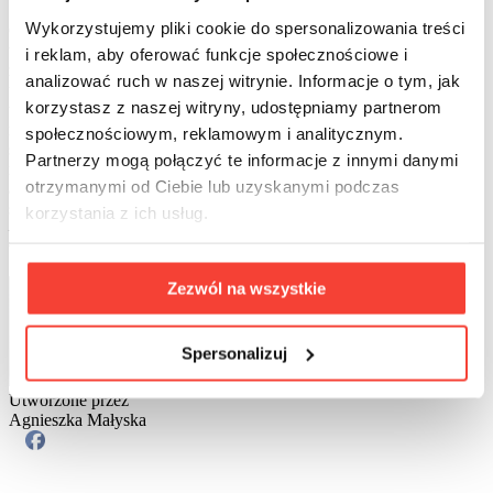
Wykorzystujemy pliki cookie do spersonalizowania treści
Czy takie wierzenia w ogóle są nam potrzebne? Ludzie mają
tendencję do korzystania z mechanizmów ułatwiających im
i reklam, aby oferować funkcje społecznościowe i
zrozumienie otaczającej ich rzeczywistości. W związku z tym dla
analizować ruch w naszej witrynie. Informacje o tym, jak
ułatwienia kierują się stereotypami, czy też opisanymi
korzystasz z naszej witryny, udostępniamy partnerom
wcześniej
przesądami i zabobonami
. To dla nich korzystne
rozwiązanie, dające poczucie bezpieczeństwa, pozwalające
społecznościowym, reklamowym i analitycznym.
sprawować kontrolę nad sytuacją oraz minimalizujące lęk przed
Partnerzy mogą połączyć te informacje z innymi danymi
nieznanym. Warto więc z rozsądkiem podejść do tego tematu,
otrzymanymi od Ciebie lub uzyskanymi podczas
a
przesądy
będą mogły niekiedy rozweselić nasze życie. Oddając
się ślepo takiemu myśleniu, bardziej się sobie zaszkodzi, niż pomoże
korzystania z ich usług.
– lepiej wziąć los we własne ręce i być w pełni odpowiedzialnym za
wszystkie swoje czyny.
Zezwól na wszystkie
Spersonalizuj
Utworzone przez
Agnieszka Małyska