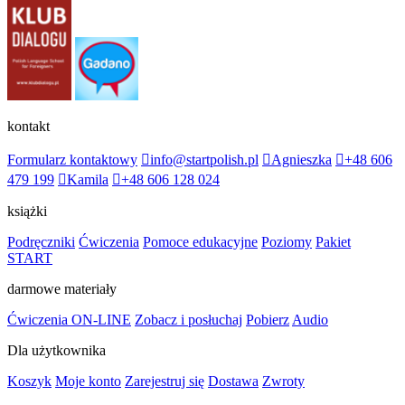
kontakt
Formularz kontaktowy
info@startpolish.pl
Agnieszka
+48 606
479 199
Kamila
+48 606 128 024
książki
Podręczniki
Ćwiczenia
Pomoce edukacyjne
Poziomy
Pakiet
START
darmowe materiały
Ćwiczenia ON-LINE
Zobacz i posłuchaj
Pobierz
Audio
Dla użytkownika
Koszyk
Moje konto
Zarejestruj się
Dostawa
Zwroty