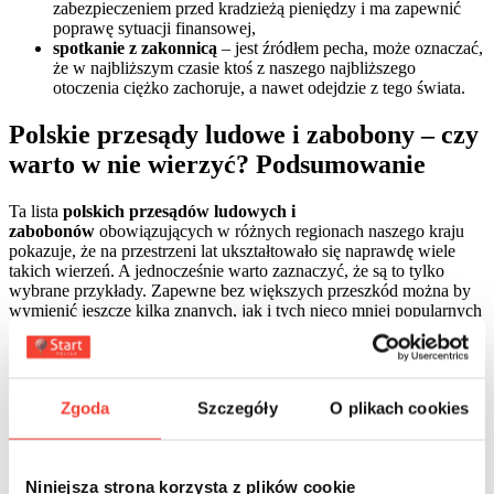
zabezpieczeniem przed kradzieżą pieniędzy i ma zapewnić
poprawę sytuacji finansowej,
spotkanie z zakonnicą
– jest źródłem pecha, może oznaczać,
że w najbliższym czasie ktoś z naszego najbliższego
otoczenia ciężko zachoruje, a nawet odejdzie z tego świata.
Polskie przesądy ludowe i zabobony – czy
warto w nie wierzyć? Podsumowanie
Ta lista
polskich przesądów ludowych i
zabobonów
obowiązujących w różnych regionach naszego kraju
pokazuje, że na przestrzeni lat ukształtowało się naprawdę wiele
takich wierzeń. A jednocześnie warto zaznaczyć, że są to tylko
wybrane przykłady. Zapewne bez większych przeszkód można by
wymienić jeszcze kilka znanych, jak i tych nieco mniej popularnych
wierzeń.
Jesteś przesądny? A może
polskie przesądy ludowe i
zabobony
nie robią na Tobie żadnego wrażenia? Bez względu na
to, jakiej odpowiedzi udzielisz na zadane wcześniej pytania, raczej
Zgoda
Szczegóły
O plikach cookies
nic nie stoi na przeszkodzie, żebyś chociażby z czystej ciekawości
zapamiętał zaprezentowane powyżej informacje. Jakby na to nie
patrzeć jest to w końcu element naszej kultury, o którego istnieniu
Niniejsza strona korzysta z plików cookie
warto wiedzieć.