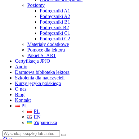
Poziomy
Podręczniki A1
Podręczniki A2
Podręczniki B1
Podręcznik B2
Podręczniki C1
Podręczniki C2
Materiały dodatkowe
Pomoce dla lektora
Pakiet START
Certyfikacja JPJO
Audio
Darmowa biblioteka lektora
Szkolenia dla nauczycieli
Kursy języka polskiego
O nas
Blog
Kontakt
PL
PL
EN
Українська
Szukaj: