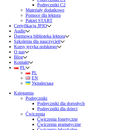
Podręczniki C2
Materiały dodatkowe
Pomoce dla lektora
Pakiet START
Certyfikacja JPJO
Audio
Darmowa biblioteka lektora
Szkolenia dla nauczycieli
Kursy języka polskiego
O nas
Blog
Kontakt
PL
PL
EN
Українська
Księgarnia
Podręczniki
Podręczniki dla dorosłych
Podręczniki dla dzieci
Ćwiczenia
Ćwiczenia fonetyczne
Ćwiczenia gramatyczne
Ćwiczenia leksykalne