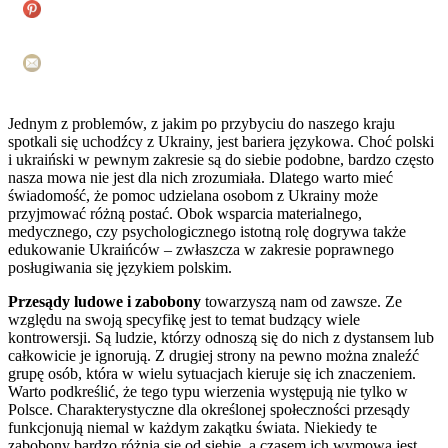
Jednym z problemów, z jakim po przybyciu do naszego kraju
spotkali się uchodźcy z Ukrainy, jest bariera językowa. Choć polski
i ukraiński w pewnym zakresie są do siebie podobne, bardzo często
nasza mowa nie jest dla nich zrozumiała. Dlatego warto mieć
świadomość, że pomoc udzielana osobom z Ukrainy może
przyjmować różną postać. Obok wsparcia materialnego,
medycznego, czy psychologicznego istotną rolę dogrywa także
edukowanie Ukraińców – zwłaszcza w zakresie poprawnego
posługiwania się językiem polskim.
Przesądy ludowe i zabobony
towarzyszą nam od zawsze. Ze
względu na swoją specyfikę jest to temat budzący wiele
kontrowersji. Są ludzie, którzy odnoszą się do nich z dystansem lub
całkowicie je ignorują. Z drugiej strony na pewno można znaleźć
grupę osób, która w wielu sytuacjach kieruje się ich znaczeniem.
Warto podkreślić, że tego typu wierzenia występują nie tylko w
Polsce. Charakterystyczne dla określonej społeczności przesądy
funkcjonują niemal w każdym zakątku świata. Niekiedy te
zabobony bardzo różnią się od siebie, a czasem ich wymowa jest