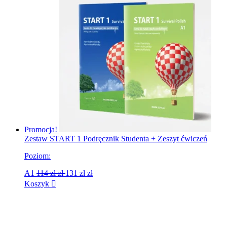
Promocja!
Zestaw START 1 Podręcznik Studenta + Zeszyt ćwiczeń
Poziom:
A1
114 zł
zł
131 zł
zł
Koszyk