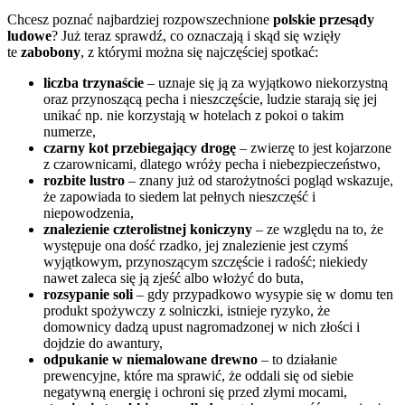
Chcesz poznać najbardziej rozpowszechnione
polskie przesądy
ludowe
? Już teraz sprawdź, co oznaczają i skąd się wzięły
te
zabobony
, z którymi można się najczęściej spotkać:
liczba trzynaście
– uznaje się ją za wyjątkowo niekorzystną
oraz przynoszącą pecha i nieszczęście, ludzie starają się jej
unikać np. nie korzystają w hotelach z pokoi o takim
numerze,
czarny kot przebiegający drogę
– zwierzę to jest kojarzone
z czarownicami, dlatego wróży pecha i niebezpieczeństwo,
rozbite lustro
– znany już od starożytności pogląd wskazuje,
że zapowiada to siedem lat pełnych nieszczęść i
niepowodzenia,
znalezienie czterolistnej koniczyny
– ze względu na to, że
występuje ona dość rzadko, jej znalezienie jest czymś
wyjątkowym, przynoszącym szczęście i radość; niekiedy
nawet zaleca się ją zjeść albo włożyć do buta,
rozsypanie soli
– gdy przypadkowo wysypie się w domu ten
produkt spożywczy z solniczki, istnieje ryzyko, że
domownicy dadzą upust nagromadzonej w nich złości i
dojdzie do awantury,
odpukanie w niemalowane drewno
– to działanie
prewencyjne, które ma sprawić, że oddali się od siebie
negatywną energię i ochroni się przed złymi mocami,