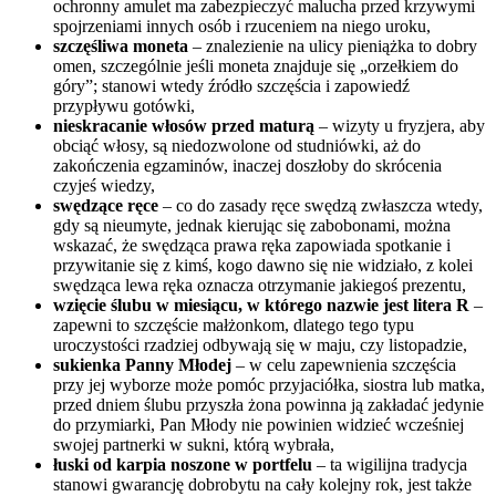
ochronny amulet ma zabezpieczyć malucha przed krzywymi
spojrzeniami innych osób i rzuceniem na niego uroku,
szczęśliwa moneta
– znalezienie na ulicy pieniążka to dobry
omen, szczególnie jeśli moneta znajduje się „orzełkiem do
góry”; stanowi wtedy źródło szczęścia i zapowiedź
przypływu gotówki,
nieskracanie włosów przed maturą
– wizyty u fryzjera, aby
obciąć włosy, są niedozwolone od studniówki, aż do
zakończenia egzaminów, inaczej doszłoby do skrócenia
czyjeś wiedzy,
swędzące ręce
– co do zasady ręce swędzą zwłaszcza wtedy,
gdy są nieumyte, jednak kierując się zabobonami, można
wskazać, że swędząca prawa ręka zapowiada spotkanie i
przywitanie się z kimś, kogo dawno się nie widziało, z kolei
swędząca lewa ręka oznacza otrzymanie jakiegoś prezentu,
wzięcie ślubu w miesiącu, w którego nazwie jest litera R
–
zapewni to szczęście małżonkom, dlatego tego typu
uroczystości rzadziej odbywają się w maju, czy listopadzie,
sukienka Panny Młodej
– w celu zapewnienia szczęścia
przy jej wyborze może pomóc przyjaciółka, siostra lub matka,
przed dniem ślubu przyszła żona powinna ją zakładać jedynie
do przymiarki, Pan Młody nie powinien widzieć wcześniej
swojej partnerki w sukni, którą wybrała,
łuski od karpia noszone w portfelu
– ta wigilijna tradycja
stanowi gwarancję dobrobytu na cały kolejny rok, jest także