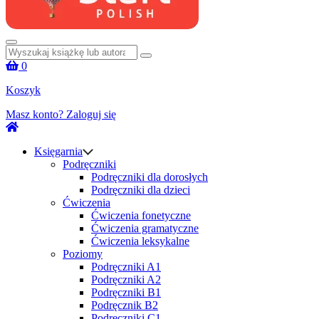
Szukaj:
0
Koszyk
Masz konto?
Zaloguj się
Księgarnia
Podręczniki
Podręczniki dla dorosłych
Podręczniki dla dzieci
Ćwiczenia
Ćwiczenia fonetyczne
Ćwiczenia gramatyczne
Ćwiczenia leksykalne
Poziomy
Podręczniki A1
Podręczniki A2
Podręczniki B1
Podręcznik B2
Podręczniki C1