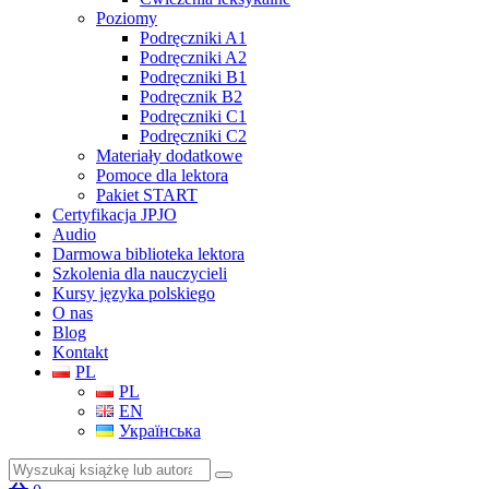
Poziomy
Podręczniki A1
Podręczniki A2
Podręczniki B1
Podręcznik B2
Podręczniki C1
Podręczniki C2
Materiały dodatkowe
Pomoce dla lektora
Pakiet START
Certyfikacja JPJO
Audio
Darmowa biblioteka lektora
Szkolenia dla nauczycieli
Kursy języka polskiego
O nas
Blog
Kontakt
PL
PL
EN
Українська
Szukaj: