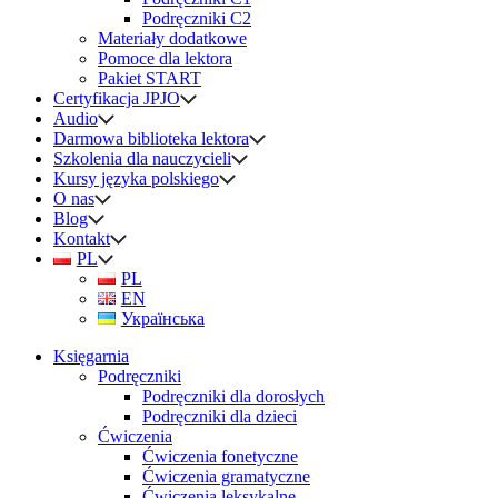
Podręczniki C2
Materiały dodatkowe
Pomoce dla lektora
Pakiet START
Certyfikacja JPJO
Audio
Darmowa biblioteka lektora
Szkolenia dla nauczycieli
Kursy języka polskiego
O nas
Blog
Kontakt
PL
PL
EN
Українська
Księgarnia
Podręczniki
Podręczniki dla dorosłych
Podręczniki dla dzieci
Ćwiczenia
Ćwiczenia fonetyczne
Ćwiczenia gramatyczne
Ćwiczenia leksykalne