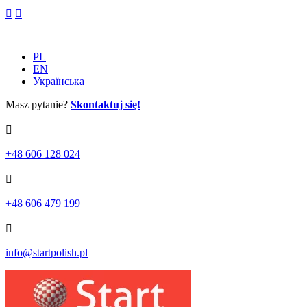
Skip
to
content
PL
EN
Українська
Masz pytanie?
Skontaktuj się!
+48 606 128 024
+48 606 479 199
info@startpolish.pl