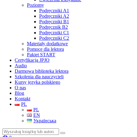
Poziomy
Podręczniki A1
Podręczniki A2
Podręczniki B1
Podręcznik B2
Podręczniki C1
Podręczniki C2
Materiały dodatkowe
Pomoce dla lektora
Pakiet START
Certyfikacja JPJO
Audio
Darmowa biblioteka lektora
Szkolenia dla nauczycieli
Kursy języka polskiego
O nas
Blog
Kontakt
PL
PL
EN
Українська
Szukaj: