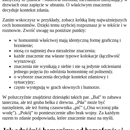
drzwiach oraz zapięcie w ubraniu. O właściwym znaczeniu
decyduje kontekst zdania.
Zanim wskoczysz w przykłady, zobacz krótką listę najważniejszych
cech homonimów. Dzięki temu szybciej rozpoznasz je w tekście i w
rozmowie. Zwróć uwagę na poniższe punkty:
w homonimii właściwej mają identyczną formę graficzną i
brzmienie;
niosą co najmniej dwa niezależne znaczenia;
każde znaczenie ma własne typowe kolokacje (łączliwość
wyrazową);
znaczenia nie wynikają z siebie i nie są jedynie odcieniami
jednego pojęcia (to odróżnia homonimię od polisemi);
o wyborze znaczenia decyduje kontekst zdaniowy i
sytuacyjny;
często występują w grach słownych i humorze.
W polszczyźnie znajdziesz dziesiątki takich par. „Bal” to zabawa
taneczna, ale też gruba belka z drewna. „Piła” może być
narzędziem, ale też formą czasownika „pić” („Ona wczoraj piła
wodę”). „Pokój” to pomieszczenie albo brak wojny. Za każdym
razem to zdanie podpowiada, które znaczenie masz na myśli.