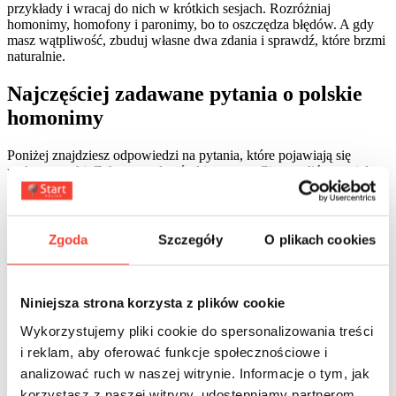
przykłady i wracaj do nich w krótkich sesjach. Rozróżniaj
homonimy, homofony i paronimy, bo to oszczędza błędów. A gdy
masz wątpliwość, zbuduj własne dwa zdania i sprawdź, które brzmi
naturalnie.
Najczęściej zadawane pytania o polskie
homonimy
Poniżej znajdziesz odpowiedzi na pytania, które pojawiają się
podczas nauki. Zebrane wskazówki pomogą Ci utrwalić materiał.
Przeczytaj je i od razu sprawdź w praktyce na swoich przykładach.
1. Czym różni się homonim od paronimu?
Zgoda
Szczegóły
O plikach cookies
Homonim to ta sama forma i różne znaczenia, jak „zamek”. Paronim
to wyraz podobny w brzmieniu, ale inny w zapisie i znaczeniu, jak
„adoptować” i „adaptować”. Paronimy mylą ucho, homonimy mylą
Niniejsza strona korzysta z plików cookie
sens. W nauce warto prowadzić oddzielne listy dla obu typów.
Wykorzystujemy pliki cookie do spersonalizowania treści
2. Jak szybko ustalić właściwe znaczenie w zdaniu?
i reklam, aby oferować funkcje społecznościowe i
Złap trzy sygnały: kolokacje, rekcję i temat tekstu. Jeśli w pobliżu
analizować ruch w naszej witrynie. Informacje o tym, jak
widzisz słowa „królewski”, „dziedziniec” lub „warownia”, „zamek”
korzystasz z naszej witryny, udostępniamy partnerom