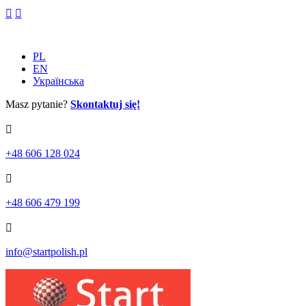
Skip
to
content
PL
EN
Українська
Masz pytanie?
Skontaktuj się!
+48 606 128 024
+48 606 479 199
info@startpolish.pl