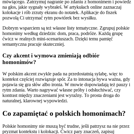
mówiącego. Zatrzymuj nagranie po zdaniu z homonimem i powiedz
na głos, jakie sygnały wybrałeś. W artykułach online zaznaczaj
kolokacje i rób zrzuty ekranu do notatek. Aplikacje do fiszek
pozwolą Ci utrzymać rytm powtórek bez wysiłku.
Dobrym wsparciem są też własne listy tematyczne. Zgrupuj polskie
homonimy według dziedzin: dom, praca, podróże. Każdą grupę
ćwicz w realnych mini-scenariuszach. Dzięki temu pamięć
semantyczna pracuje skuteczniej.
Czy akcent i wymowa zmieniają odbiór
homonimów?
W polskim akcent zwykle pada na przedostatnią sylabę, więc to
kontekst częściej rozwiązuje spór. Za to intonacja bywa ważna, gdy
pojawia się gra słów albo ironia. W mowie dopowiadają też pauzy i
rytm zdania. Warto nagrywać własne próby i odsłuchiwać, czy
kontrast między znaczeniami jest wyraźny. To prosta droga do
naturalnej, klarownej wypowiedzi.
Co zapamiętać o polskich homonimach?
Polskie homonimy nie muszą być trudne, jeśli patrzysz na nie przez
pryzmat kontekstu i kolokacji. Ćwicz pary znaczeń, zapisuj