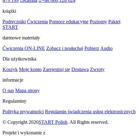
479 199
Kamila
+48 606 128 024
książki
Podręczniki
Ćwiczenia
Pomoce edukacyjne
Poziomy
Pakiet
START
darmowe materiały
Ćwiczenia ON-LINE
Zobacz i posłuchaj
Pobierz
Audio
Dla użytkownika
Koszyk
Moje konto
Zarejestruj się
Dostawa
Zwroty
informacje
O nas
Mapa strony
Regulaminy
Polityka prywatności
Regulamin świadczenia usług elektronicznych
© Copyright 2026
START Polish
. All Rights reserved.
Projekt i wykonanie z