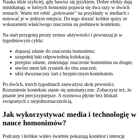
Nauka idzie szybciej, gdy bawisz się językiem. Dobre efekty dają
minidialogi, w których homonim pojawia się dwa razy w dwóch
sensach. Warto też robić „polowanie” na przykłady w mediach i
notować je w jednym miejscu. Do tego dorzuć krótkie quizy ze
wskazaniem właściwego znaczenia na podstawie kontekstu.
Na start przygotuj prosty zestaw aktywności i powtarzaj je w
tygodniowym cyklu:
dopasuj zdanie do znaczenia homonimu;
uzupełnij luki odpowiednią kolokacją;
przepisz zdanie, zmieniając znaczenie homonimu na drugie;
stwórz mem lub rysunek do obu znaczeń;
ułóż dwuznaczny żart z bezpiecznym kontekstem.
Po dwóch, trzech tygodniach zauważysz skok pewności.
Rozumienie kontekstu stanie się automatyczne. Zobaczysz też, że
pisanie jest precyzyjniejsze. A rozmowa płynie bez blokad
związanych z niejednoznacznością.
Jak wykorzystywać media i technologię w
nauce homonimów?
Podcasty i krótkie wideo świetnie pokazują kontekst i intencję