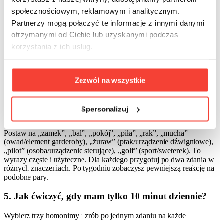
to budowla. Gdy pojawia się „kurtka”, „spodnie” lub „zapiąć”,
społecznościowym, reklamowym i analitycznym.
chodzi o zapięcie. Taka metoda działa w czytaniu i w słuchaniu.
Partnerzy mogą połączyć te informacje z innymi danymi
3. Czy homografy są ważne w języku polskim?
otrzymanymi od Ciebie lub uzyskanymi podczas
korzystania z ich usług.
W polszczyźnie homografy (ten sam zapis) występują rzadziej niż
homonimy i homofony, a najczęściej brzmią tak samo. Przypadki o
różnej wymowie zdarzają się sporadycznie, zwłaszcza w
zapożyczeniach i nazwach własnych. W codziennej komunikacji i
Zezwól na wszystkie
tak rządzi kontekst, więc w nauce skup się głównie na homonimach
i homofonach.
Spersonalizuj
4. Jakie polskie homonimy warto znać na start?
Postaw na „zamek”, „bal”, „pokój”, „piła”, „rak”, „mucha”
(owad/element garderoby), „żuraw” (ptak/urządzenie dźwigniowe),
„pilot” (osoba/urządzenie sterujące), „golf” (sport/sweterek). To
wyrazy częste i użyteczne. Dla każdego przygotuj po dwa zdania w
różnych znaczeniach. Po tygodniu zobaczysz pewniejszą reakcję na
podobne pary.
5. Jak ćwiczyć, gdy mam tylko 10 minut dziennie?
Wybierz trzy homonimy i zrób po jednym zdaniu na każde