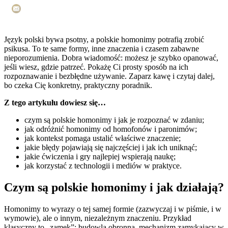
Język polski bywa psotny, a polskie homonimy potrafią zrobić
psikusa. To te same formy, inne znaczenia i czasem zabawne
nieporozumienia. Dobra wiadomość: możesz je szybko opanować,
jeśli wiesz, gdzie patrzeć. Pokażę Ci prosty sposób na ich
rozpoznawanie i bezbłędne używanie. Zaparz kawę i czytaj dalej,
bo czeka Cię konkretny, praktyczny poradnik.
Z tego artykułu dowiesz się…
czym są polskie homonimy i jak je rozpoznać w zdaniu;
jak odróżnić homonimy od homofonów i paronimów;
jak kontekst pomaga ustalić właściwe znaczenie;
jakie błędy pojawiają się najczęściej i jak ich uniknąć;
jakie ćwiczenia i gry najlepiej wspierają naukę;
jak korzystać z technologii i mediów w praktyce.
Czym są polskie homonimy i jak działają?
Homonimy to wyrazy o tej samej formie (zazwyczaj i w piśmie, i w
wymowie), ale o innym, niezależnym znaczeniu. Przykład
klasyczny to „zamek”: budowla obronna, mechanizm zamykający w