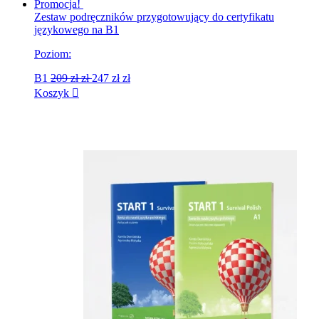
Promocja!
Zestaw podręczników przygotowujący do certyfikatu
językowego na B1
Poziom:
B1
209 zł
zł
247 zł
zł
Koszyk