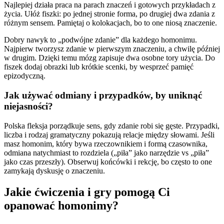
Najlepiej działa praca na parach znaczeń i gotowych przykładach z
życia. Ułóż fiszki: po jednej stronie forma, po drugiej dwa zdania z
różnym sensem. Pamiętaj o kolokacjach, bo to one niosą znaczenie.
Dobry nawyk to „podwójne zdanie” dla każdego homonimu.
Najpierw tworzysz zdanie w pierwszym znaczeniu, a chwilę później
w drugim. Dzięki temu mózg zapisuje dwa osobne tory użycia. Do
fiszek dodaj obrazki lub krótkie scenki, by wesprzeć pamięć
epizodyczną.
Jak używać odmiany i przypadków, by uniknąć
niejasności?
Polska fleksja porządkuje sens, gdy zdanie robi się gęste. Przypadki,
liczba i rodzaj gramatyczny pokazują relacje między słowami. Jeśli
masz homonim, który bywa rzeczownikiem i formą czasownika,
odmiana natychmiast to rozdziela („piła” jako narzędzie vs „piła”
jako czas przeszły). Obserwuj końcówki i rekcję, bo często to one
zamykają dyskusję o znaczeniu.
Jakie ćwiczenia i gry pomogą Ci
opanować homonimy?