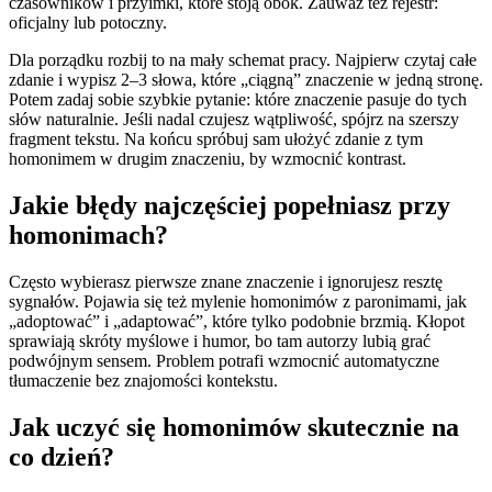
czasowników i przyimki, które stoją obok. Zauważ też rejestr:
oficjalny lub potoczny.
Dla porządku rozbij to na mały schemat pracy. Najpierw czytaj całe
zdanie i wypisz 2–3 słowa, które „ciągną” znaczenie w jedną stronę.
Potem zadaj sobie szybkie pytanie: które znaczenie pasuje do tych
słów naturalnie. Jeśli nadal czujesz wątpliwość, spójrz na szerszy
fragment tekstu. Na końcu spróbuj sam ułożyć zdanie z tym
homonimem w drugim znaczeniu, by wzmocnić kontrast.
Jakie błędy najczęściej popełniasz przy
homonimach?
Często wybierasz pierwsze znane znaczenie i ignorujesz resztę
sygnałów. Pojawia się też mylenie homonimów z paronimami, jak
„adoptować” i „adaptować”, które tylko podobnie brzmią. Kłopot
sprawiają skróty myślowe i humor, bo tam autorzy lubią grać
podwójnym sensem. Problem potrafi wzmocnić automatyczne
tłumaczenie bez znajomości kontekstu.
Jak uczyć się homonimów skutecznie na
co dzień?