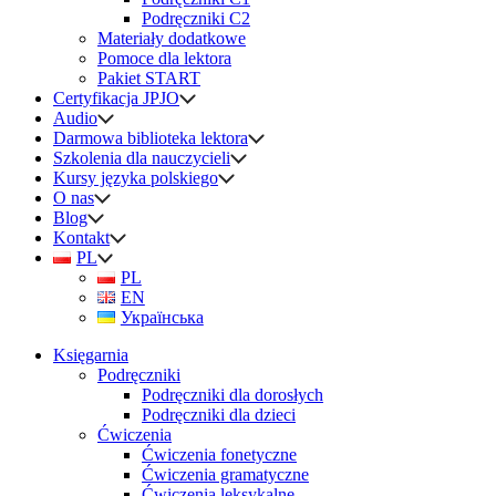
Podręczniki C2
Materiały dodatkowe
Pomoce dla lektora
Pakiet START
Certyfikacja JPJO
Audio
Darmowa biblioteka lektora
Szkolenia dla nauczycieli
Kursy języka polskiego
O nas
Blog
Kontakt
PL
PL
EN
Українська
Księgarnia
Podręczniki
Podręczniki dla dorosłych
Podręczniki dla dzieci
Ćwiczenia
Ćwiczenia fonetyczne
Ćwiczenia gramatyczne
Ćwiczenia leksykalne