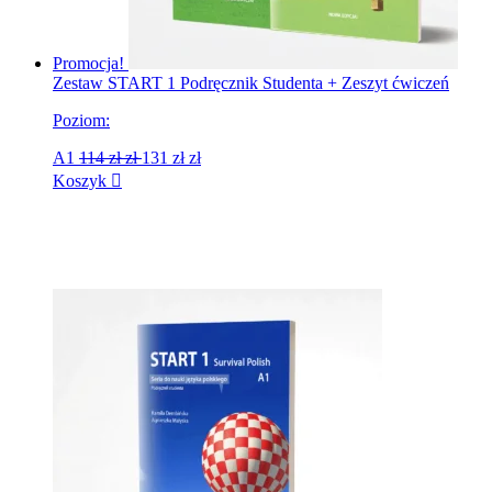
Promocja!
Zestaw START 1 Podręcznik Studenta + Zeszyt ćwiczeń
Poziom:
A1
114 zł
zł
131 zł
zł
Koszyk