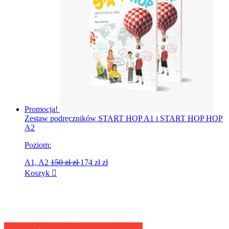
Promocja!
Zestaw podręczników START HOP A1 i START HOP HOP
A2
Poziom:
A1, A2
150 zł
zł
174 zł
zł
Koszyk