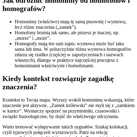
Jak odróżnić homonimy od homofonów i
homografów?
Homonimy (właściwe) mają tę samą pisownię i wymowę,
lecz różne znaczenia („zamek”).
Homofony brzmią tak samo, ale piszesz je inaczej, np.
„morze” i „może”.
Homografy mają ten sam zapis; wymowa może być taka
sama lub inna. W polszczyźnie różna wymowa homografów
zdarza się rzadko (częściej w zapożyczeniach i nazwach
własnych), dlatego w praktyce najczęściej pracujesz z
homonimami właściwymi i homofonami.
Kiedy kontekst rozwiązuje zagadkę
znaczenia?
Kontekst to Twoja mapa. Wyrazy wokół homonimu wskazują, które
znaczenie jest aktywne. „Zamek królewski” nie myli się z „zamkiem
w kurtce”. Wystarczy spojrzeć na przymiotniki, czasowniki i
związki frazeologiczne, by dojść do właściwego odczytania.
Warto trenować wyłapywanie takich sygnałów. Szukaj kolokacji,
czyli typowych połączeń wyrazowych. Patrz na rekcję