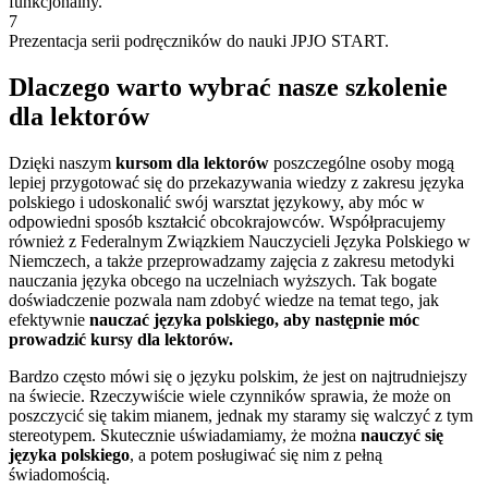
funkcjonalny.
7
Prezentacja serii podręczników do nauki JPJO START.
Dlaczego warto wybrać nasze szkolenie
dla lektorów
Dzięki naszym
kursom dla lektorów
poszczególne osoby mogą
lepiej przygotować się do przekazywania wiedzy z zakresu języka
polskiego i udoskonalić swój warsztat językowy, aby móc w
odpowiedni sposób kształcić obcokrajowców. Współpracujemy
również z Federalnym Związkiem Nauczycieli Języka Polskiego w
Niemczech, a także przeprowadzamy zajęcia z zakresu metodyki
nauczania języka obcego na uczelniach wyższych. Tak bogate
doświadczenie pozwala nam zdobyć wiedze na temat tego, jak
efektywnie
nauczać języka polskiego, aby następnie móc
prowadzić kursy dla lektorów.
Bardzo często mówi się o języku polskim, że jest on najtrudniejszy
na świecie. Rzeczywiście wiele czynników sprawia, że może on
poszczycić się takim mianem, jednak my staramy się walczyć z tym
stereotypem. Skutecznie uświadamiamy, że można
nauczyć się
języka polskiego
, a potem posługiwać się nim z pełną
świadomością.