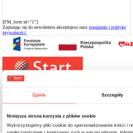
[FM_form id="1"]
Zapisując się do newslettera akceptujesz nasz
regulamin i politykę
prywatności.
Płatności oraz bezpieczeństwo
Zgoda
Szczegóły
Niniejsza strona korzysta z plików cookie
Wykorzystujemy pliki cookie do spersonalizowania treści i r
Współpraca
społecznościowe i analizować ruch w naszej witrynie. Inform