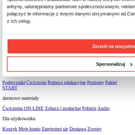
witryny, udostępniamy partnerom społecznościowym, rekla
połączyć te informacje z innymi danymi otrzymanymi od Cie
z ich usług.
kontakt
Zezwól na wszystki
Formularz kontaktowy
info@startpolish.pl
Agnieszka
+48 606
479 199
Kamila
+48 606 128 024
Spersonalizuj
książki
Podręczniki
Ćwiczenia
Pomoce edukacyjne
Poziomy
Pakiet
START
darmowe materiały
Ćwiczenia ON-LINE
Zobacz i posłuchaj
Pobierz
Audio
Dla użytkownika
Koszyk
Moje konto
Zarejestruj się
Dostawa
Zwroty