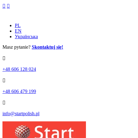
Skip
to
content
PL
EN
Українська
Masz pytanie?
Skontaktuj się!
+48 606 128 024
+48 606 479 199
info@startpolish.pl