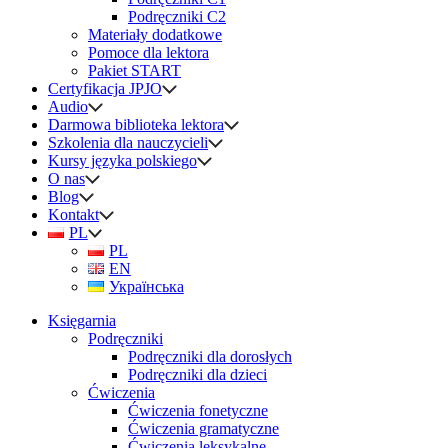
Podręczniki C2
Materiały dodatkowe
Pomoce dla lektora
Pakiet START
Certyfikacja JPJO
Audio
Darmowa biblioteka lektora
Szkolenia dla nauczycieli
Kursy języka polskiego
O nas
Blog
Kontakt
PL
PL
EN
Українська
Księgarnia
Podręczniki
Podręczniki dla dorosłych
Podręczniki dla dzieci
Ćwiczenia
Ćwiczenia fonetyczne
Ćwiczenia gramatyczne
Ćwiczenia leksykalne