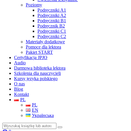
Poziomy
Podręczniki A1
Podręczniki A2
Podręczniki B1
Podręcznik B2
Podręczniki C1
Podręczniki C2
Materiały dodatkowe
Pomoce dla lektora
Pakiet START
Certyfikacja JPJO
Audio
Darmowa biblioteka lektora
Szkolenia dla nauczycieli
Kursy języka polskiego
O nas
Blog
Kontakt
PL
PL
EN
Українська
Szukaj: