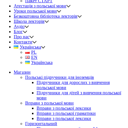
Пакет СТАРТ
Атестація з польської мови
Уроки польської мови
Безкоштовна бібліотека лекторів
Школа лекторів
Аудіо
Блог
Про нас
Контакти
Українська
PL
EN
Українська
Магазин
Польські підручники для іноземців
Підручники для дорослих з вивчення
польської мови
Підручники для дітей з вивчення польської
мови
Вправи з польської мови
Вправи з польської лексики
Вправи з польської граматики
Вправи з польської лексики
Горизонтальний