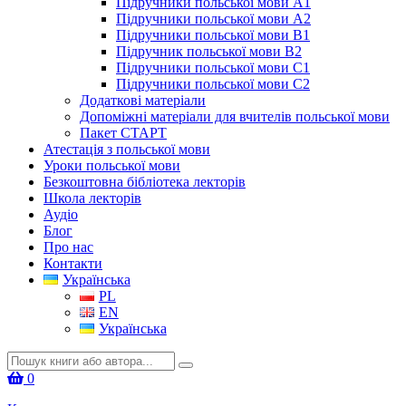
Підручники польської мови А1
Підручники польської мови А2
Підручники польської мови B1
Підручник польської мови B2
Підручники польської мови C1
Підручники польської мови C2
Додаткові матеріали
Допоміжні матеріали для вчителів польської мови
Пакет СТАРТ
Атестація з польської мови
Уроки польської мови
Безкоштовна бібліотека лекторів
Школа лекторів
Аудіо
Блог
Про нас
Контакти
Українська
PL
EN
Українська
Шукати:
0