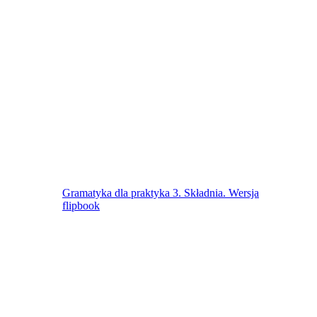
Gramatyka dla praktyka 3. Składnia. Wersja
flipbook