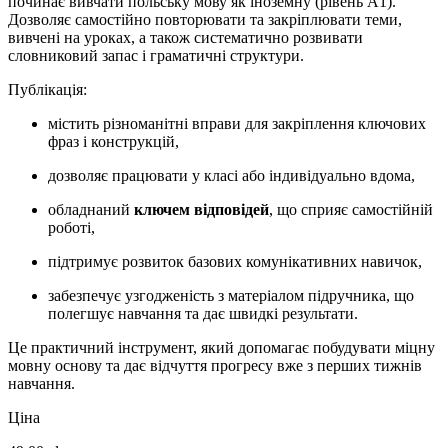
починає вивчати польську мову як іноземну (рівень A1).
Дозволяє самостійно повторювати та закріплювати теми,
вивчені на уроках, а також систематично розвивати
словниковий запас і граматичні структури.
Публікація:
містить різноманітні вправи для закріплення ключових
фраз і конструкцій,
дозволяє працювати у класі або індивідуально вдома,
обладнаний
ключем відповідей
, що сприяє самостійній
роботі,
підтримує розвиток базових комунікативних навичок,
забезпечує узгодженість з матеріалом підручника, що
полегшує навчання та дає швидкі результати.
Це практичний інструмент, який допомагає побудувати міцну
мовну основу та дає відчуття прогресу вже з перших тижнів
навчання.
Ціна