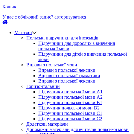
Кошик
У вас є обліковий запис?
авторизуватися
Магазин
Польські підручники для іноземців
Підручники для дорослих з вивчення
польської мови
Підручники для дітей з вивчення польської
мови
Вправи з польської мови
Вправи з польської лексики
Вправи з польської граматики
Вправи з польської лексики
Горизонтальний
Підручники польської мови А1
Підручники польської мови А2
Підручники польської мови B1
Підручник польської мови B2
Підручники польської мови C1
Підручники польської мови C2
Додаткові матеріали
Допоміжні матеріали для вчителів польської мови