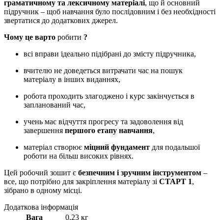
граматичному та лексичному матеріалі
, що й основний
підручник – щоб навчання було послідовним і без необхідності
звертатися до додаткових джерел.
Чому це варто
робити
?
всі вправи ідеально підібрані до змісту підручника,
вчителю не доведеться витрачати час на пошук
матеріалу в інших виданнях,
робота проходить злагоджено і курс закінчується в
запланований час,
учень має відчуття прогресу та задоволення від
завершення
першого етапу навчання
,
матеріал створює
міцний фундамент
для подальшої
роботи на більш високих рівнях.
Цей робочий зошит є
безпечним і зручним інструментом
–
все, що потрібно для закріплення матеріалу зі
СТАРТ 1
,
зібрано в одному місці.
Додаткова інформація
Вага
0,23 кг