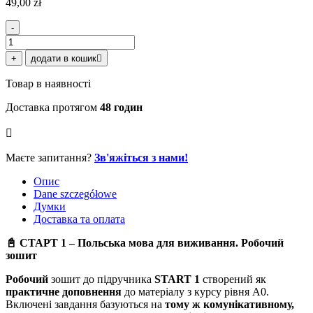
49,00
zł
-
Start
1.
+
додати в кошик
Польська
мова
Товар в наявності
для
виживання.
Доставка протягом
48 годин
Робочий
зошит
кількість
Маєте запитання?
Зв'яжіться з нами!
Опис
Dane szczegółowe
Думки
Доставка та оплата
📓 СТАРТ 1 – Польська мова для виживання. Робочий
зошит
Робочий
зошит до підручника
START 1
створений як
практичне доповнення
до матеріалу з курсу рівня А0.
Включені завдання базуються на
тому ж комунікативному,