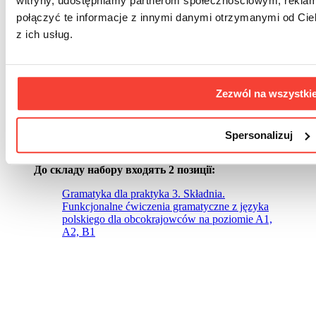
witryny, udostępniamy partnerom społecznościowym, rekla
połączyć te informacje z innymi danymi otrzymanymi od Cie
z ich usług.
Граматика для практиків 3.
синтаксис. Паперова версія +
фліпбук
Zezwól na wszystki
Рівень: A1, A2, B1
Spersonalizuj
169,00
zł
До складу набору входять 2 позиції:
Gramatyka dla praktyka 3. Składnia.
Funkcjonalne ćwiczenia gramatyczne z języka
polskiego dla obcokrajowców na poziomie A1,
A2, B1