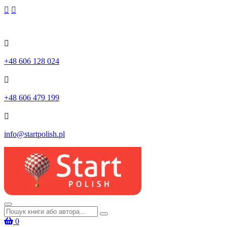
Skip
to
content
+48 606 128 024
+48 606 479 199
info@startpolish.pl
Шукати:
0