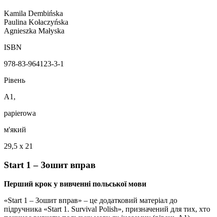
Kamila Dembińska
Paulina Kołaczyńska
Agnieszka Małyska
ISBN
978-83-964123-3-1
Рівень
A1,
papierowa
м'який
29,5 x 21
Start 1 – Зошит вправ
Перший крок у вивченні польської мови
«Start 1 – Зошит вправ» – це додатковий матеріал до
підручника «Start 1. Survival Polish», призначений для тих, хто