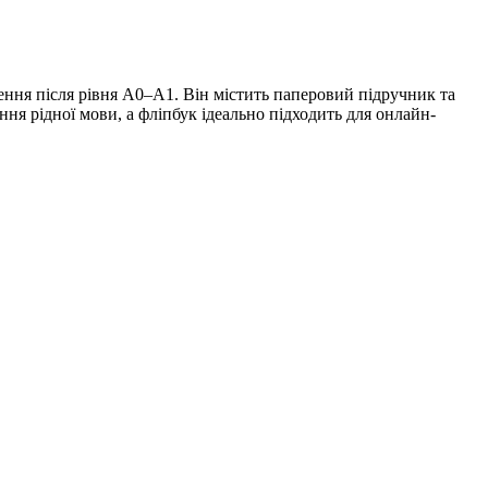
ння після рівня A0–A1. Він містить паперовий підручник та
ня рідної мови, а фліпбук ідеально підходить для онлайн-