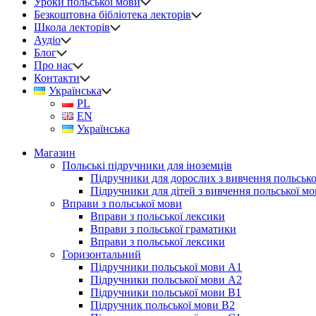
Уроки польської мови
Безкоштовна бібліотека лекторів
Школа лекторів
Аудіо
Блог
Про нас
Контакти
Українська
PL
EN
Українська
Магазин
Польські підручники для іноземців
Підручники для дорослих з вивчення польсько
Підручники для дітей з вивчення польської м
Вправи з польської мови
Вправи з польської лексики
Вправи з польської граматики
Вправи з польської лексики
Горизонтальний
Підручники польської мови А1
Підручники польської мови А2
Підручники польської мови B1
Підручник польської мови B2