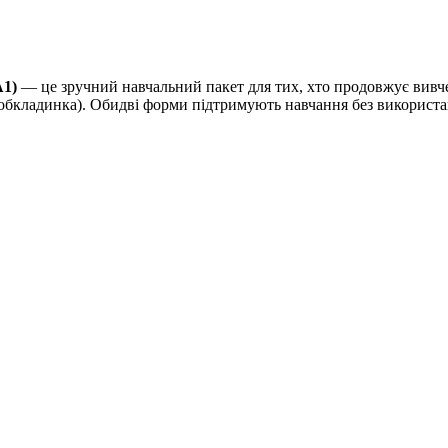
A1)
— це зручний навчальний пакет для тих, хто продовжує вивче
 обкладинка). Обидві форми підтримують навчання без використан