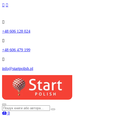
Skip
to
content
+48 606 128 024
+48 606 479 199
info@startpolish.pl
Шукати:
0