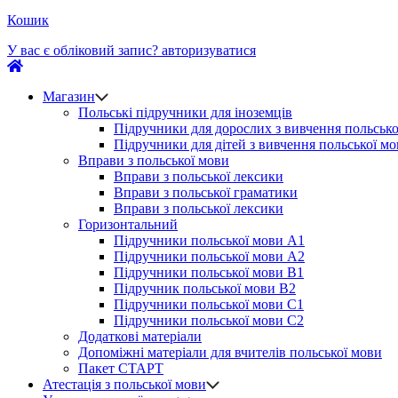
Кошик
У вас є обліковий запис?
авторизуватися
Магазин
Польські підручники для іноземців
Підручники для дорослих з вивчення польсько
Підручники для дітей з вивчення польської м
Вправи з польської мови
Вправи з польської лексики
Вправи з польської граматики
Вправи з польської лексики
Горизонтальний
Підручники польської мови А1
Підручники польської мови А2
Підручники польської мови B1
Підручник польської мови B2
Підручники польської мови C1
Підручники польської мови C2
Додаткові матеріали
Допоміжні матеріали для вчителів польської мови
Пакет СТАРТ
Атестація з польської мови