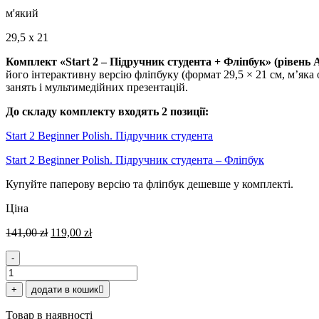
м'який
29,5 x 21
Комплект «Start 2 – Підручник студента + Фліпбук» (рівень 
його інтерактивну версію фліпбуку (формат 29,5 × 21 см, м’яка
занять і мультимедійних презентацій.
До складу комплекту входять 2 позиції:
Start 2 Beginner Polish. Підручник студента
Start 2 Beginner Polish. Підручник студента – Фліпбук
Купуйте паперову версію та фліпбук дешевше у комплекті.
Ціна
Оригінальна
Поточна
141,00
zł
119,00
zł
ціна:
ціна:
141,00 zł.
119,00 zł.
-
Встановіть
Старт
+
додати в кошик
2
та
Товар в наявності