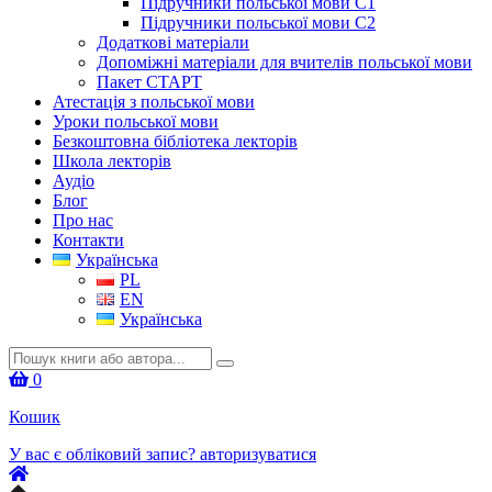
Підручники польської мови C1
Підручники польської мови C2
Додаткові матеріали
Допоміжні матеріали для вчителів польської мови
Пакет СТАРТ
Атестація з польської мови
Уроки польської мови
Безкоштовна бібліотека лекторів
Школа лекторів
Аудіо
Блог
Про нас
Контакти
Українська
PL
EN
Українська
Шукати:
0
Кошик
У вас є обліковий запис?
авторизуватися