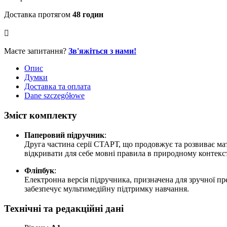
Фліпчарт
2
Доставка протягом
48 годин
кількість
Маєте запитання?
Зв'яжіться з нами!
Опис
Думки
Доставка та оплата
Dane szczegółowe
Зміст комплекту
Паперовий підручник
:
Друга частина серії СТАРТ, що продовжує та розвиває мат
відкривати для себе мовні правила в природному контекст
Фліпбук
:
Електронна версія підручника, призначена для зручної пр
забезпечує мультимедійну підтримку навчання.
Технічні та редакційні дані