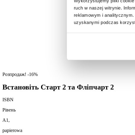
Wykorzystujemy pliki cookie 
ruch w naszej witrynie. Inf
reklamowym i analitycznym. 
uzyskanymi podczas korzysta
Розпродаж!
-16%
Встановіть Старт 2 та Фліпчарт 2
ISBN
Рівень
A1,
papierowa