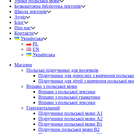
Уроки польської мови
Безкоштовна бібліотека лекторів
Школа лекторів
Аудіо
Блог
Про нас
Контакти
Українська
PL
EN
Українська
Магазин
Польські підручники для іноземців
Підручники для дорослих з вивчення польсько
Підручники для дітей з вивчення польської м
Вправи з польської мови
Вправи з польської лексики
Вправи з польської граматики
Вправи з польської лексики
Горизонтальний
Підручники польської мови А1
Підручники польської мови А2
Підручники польської мови B1
Підручник польської мови B2