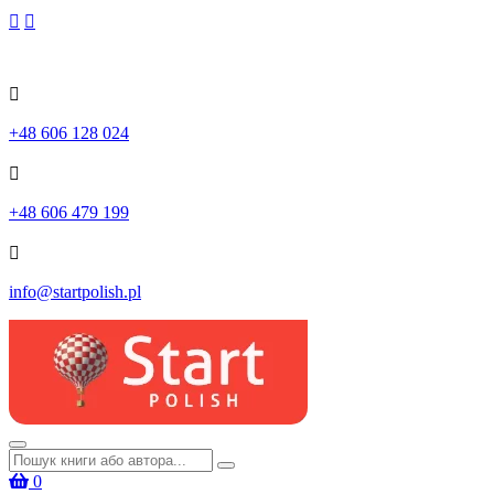
Skip
to
content
+48 606 128 024
+48 606 479 199
info@startpolish.pl
Шукати:
0