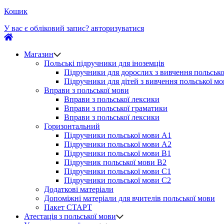
Кошик
У вас є обліковий запис?
авторизуватися
Магазин
Польські підручники для іноземців
Підручники для дорослих з вивчення польсько
Підручники для дітей з вивчення польської м
Вправи з польської мови
Вправи з польської лексики
Вправи з польської граматики
Вправи з польської лексики
Горизонтальний
Підручники польської мови А1
Підручники польської мови А2
Підручники польської мови B1
Підручник польської мови B2
Підручники польської мови C1
Підручники польської мови C2
Додаткові матеріали
Допоміжні матеріали для вчителів польської мови
Пакет СТАРТ
Атестація з польської мови