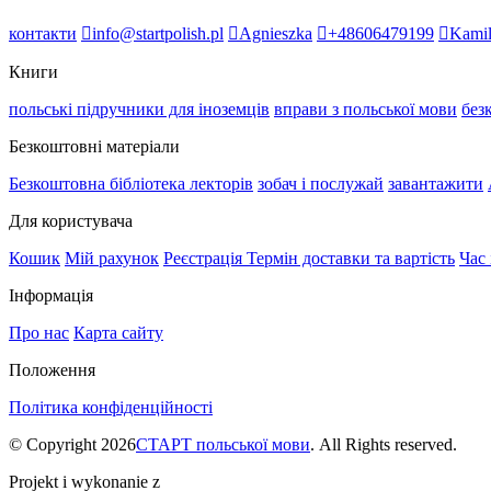
контакти
info@startpolish.pl
Agnieszka
+48606479199
Kami
Книги
польські підручники для іноземців
вправи з польської мови
без
Безкоштовні матеріали
Безкоштовна бібліотека лекторів
зобач і послужай
завантажити
Для користувача
Кошик
Мій рахунок
Реєстрація
Термін доставки та вартість
Час 
Інформація
Про нас
Карта сайту
Положення
Політика конфіденційності
© Copyright 2026
СТАРТ польської мови
. All Rights reserved.
Projekt i wykonanie z