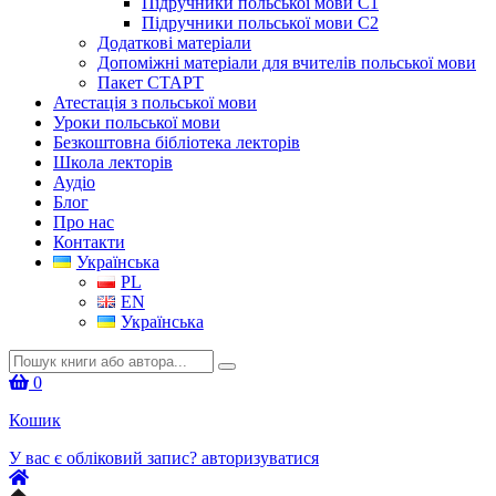
Підручники польської мови C1
Підручники польської мови C2
Додаткові матеріали
Допоміжні матеріали для вчителів польської мови
Пакет СТАРТ
Атестація з польської мови
Уроки польської мови
Безкоштовна бібліотека лекторів
Школа лекторів
Аудіо
Блог
Про нас
Контакти
Українська
PL
EN
Українська
Шукати:
0
Кошик
У вас є обліковий запис?
авторизуватися