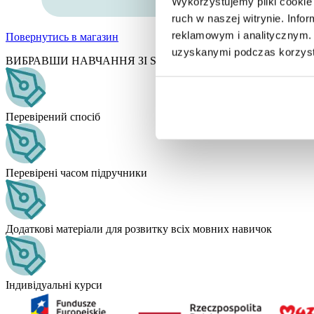
Wykorzystujemy pliki cookie 
ruch w naszej witrynie. Inf
reklamowym i analitycznym. 
Повернутись в магазин
uzyskanymi podczas korzysta
ВИБРАВШИ НАВЧАННЯ ЗІ START POLISH, ВИ ОТРИМУЄТ
Перевірений спосіб
Перевірені часом підручники
Додаткові матеріали для розвитку всіх мовних навичок
Індивідуальні курси