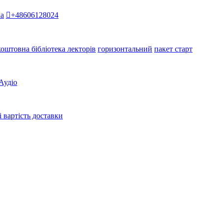
la
+48606128024
коштовна бібліотека лекторів
горизонтальний
пакет старт
Аудіо
і вартість доставки