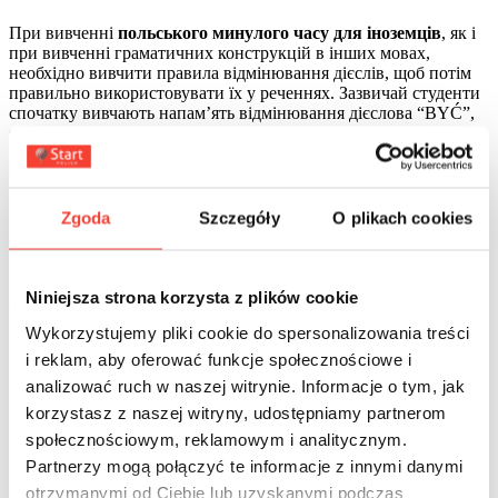
При вивченні
польського минулого часу для іноземців
, як і
при вивченні граматичних конструкцій в інших мовах,
необхідно вивчити правила відмінювання дієслів, щоб потім
правильно використовувати їх у реченнях. Зазвичай студенти
спочатку вивчають напам’ять відмінювання дієслова “BYĆ”,
яке вважається своєрідною основою.
В однині:
Я – я був (жіночий рід)/ я була (чоловічий рід),
Zgoda
Szczegóły
O plikach cookies
ТИ – ти був (жіночий рід)/ ти була (чоловічий рід),
ВІН/ВОНА – був (чоловічий рід)/була (жіночий рід)/був
Niniejsza strona korzysta z plików cookie
(середній рід).
Wykorzystujemy pliki cookie do spersonalizowania treści
У множині:
i reklam, aby oferować funkcje społecznościowe i
МИ – ми були (чоловічий рід)/ ми були (середній рід),
analizować ruch w naszej witrynie. Informacje o tym, jak
korzystasz z naszej witryny, udostępniamy partnerom
ВИ – були (чоловічий рід)/ були (середній рід),
społecznościowym, reklamowym i analitycznym.
ВОНИ – були (чоловічий рід)/ були (середній рід).
Partnerzy mogą połączyć te informacje z innymi danymi
otrzymanymi od Ciebie lub uzyskanymi podczas
Вправа 1: Заповніть пропуски в реченнях правильною