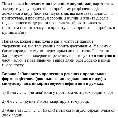
Пояснюючи
іноземцям польський минулий час
, варто також
звернути увагу студентів на проблему розрізнення дієслів
доконаного виду (вони описують дії, які вже завершилися – я
приготував, я прочитав, я зробив, я купив, я з’їв) та дієслів
недоконаного виду (вони позначають дії, які тривають
протягом певного часу – я приготував, я прочитав, я зробив, я
купив, я з’їв).
Напевно, кожен з нас хоча б раз у житті стикався з
твердженням, що тренування робить досконалим. У цьому є
багато правди, тому ми переходимо до практичної частини.
Запрошуємо вас завершити речення, що стосуються
минулого
часу – ключ з правильними відповідями буде додано в кінці
цього посту.
Вправа 2: Заповніть пропуски в реченнях правильною
формою дієслова (доконаного чи недоконаного виду) в
минулому часі, використовуючи інфінітиви в дужках.
1) Вона … …. (читала) книгу протягом чотирьох годин вчора.
2) Ян … … (купити) нову квартиру в тому році.
3) Анна та Юлія … … (їхали) потягом минулої середи близько
двох годин.