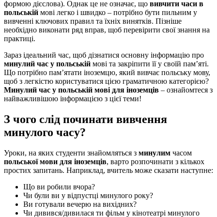
формою дієслова). Однак це не означає, що
вивчити часи в
польській
мові легко і швидко – потрібно бути пильним у
вивченні ключових правил та їхніх винятків. Пізніше
необхідно виконати ряд вправ, щоб перевірити свої знання на
практиці.
Зараз ідеальний час, щоб дізнатися основну інформацію про
минулий час у польській
мові та закріпити її у своїй пам’яті.
Що потрібно пам’ятати іноземцю, який вивчає польську мову,
щоб з легкістю користуватися цією граматичною категорією?
Минулий час у польській мові для іноземців
– ознайомтеся з
найважливішою інформацією з цієї теми!
З чого слід починати вивчення
минулого часу?
Уроки, на яких студенти знайомляться з
минулим
часом
польської мови для іноземців
, варто розпочинати з кількох
простих запитань. Наприклад, вчитель може сказати наступне:
Що ви робили вчора?
Чи були ви у відпустці минулого року?
Ви готували вечерю на вихідних?
Чи дивився/дивилася ти фільм у кінотеатрі минулого