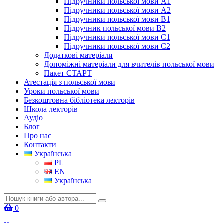
Підручники польської мови А1
Підручники польської мови А2
Підручники польської мови B1
Підручник польської мови B2
Підручники польської мови C1
Підручники польської мови C2
Додаткові матеріали
Допоміжні матеріали для вчителів польської мови
Пакет СТАРТ
Атестація з польської мови
Уроки польської мови
Безкоштовна бібліотека лекторів
Школа лекторів
Аудіо
Блог
Про нас
Контакти
Українська
PL
EN
Українська
Шукати:
0