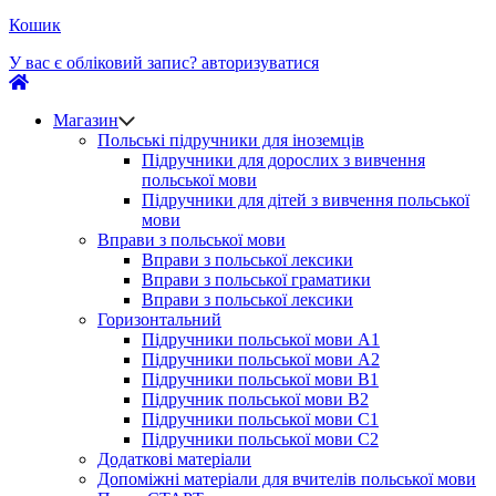
Кошик
У вас є обліковий запис?
авторизуватися
Магазин
Польські підручники для іноземців
Підручники для дорослих з вивчення
польської мови
Підручники для дітей з вивчення польської
мови
Вправи з польської мови
Вправи з польської лексики
Вправи з польської граматики
Вправи з польської лексики
Горизонтальний
Підручники польської мови А1
Підручники польської мови А2
Підручники польської мови B1
Підручник польської мови B2
Підручники польської мови C1
Підручники польської мови C2
Додаткові матеріали
Допоміжні матеріали для вчителів польської мови