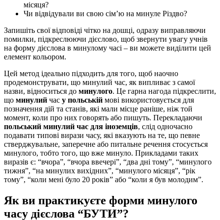
місяця?
Чи відвідували ви свою сім’ю на минуле Різдво?
Запишіть свої відповіді чітко на дошці, одразу виправляючи
помилки, підкреслюючи дієслово, щоб звернути увагу учнів
на форму дієслова в минулому часі – ви можете виділити цей
елемент кольором.
Цей метод ідеально підходить для того, щоб наочно
продемонструвати, що минулий час, як випливає з самої
назви, відноситься до
минулого
. Це гарна нагода підкреслити,
що
минулий
час
у польській
мові використовується для
позначення дій та станів, які мали місце раніше, ніж той
момент, коли про них говорять або пишуть. Перекладаючи
польський минулий час для іноземців
, слід одночасно
подавати типові вирази часу, які вказують на те, що певне
стверджувальне, заперечне або питальне речення стосується
минулого, тобто того, що вже минуло. Прикладами таких
виразів є: “вчора”, “вчора ввечері”, “два дні тому”, “минулого
тижня”, “на минулих вихідних”, “минулого місяця”, “рік
тому”, “коли мені було 20 років” або “коли я був молодим”.
Як ви практикуєте форми минулого
часу дієслова “БУТИ”?