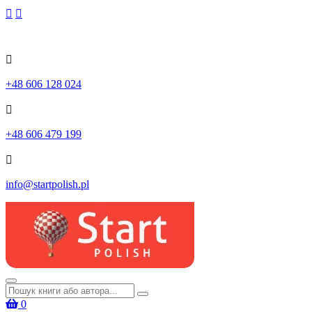
Skip
to
content
+48 606 128 024
+48 606 479 199
info@startpolish.pl
Шукати:
0