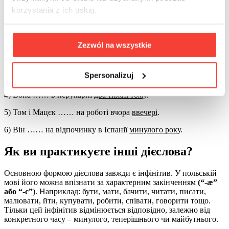
формою дієслова “TO BE” в минулому часі, звертаючи
korzystania z ich usług.
увагу на часи, що вживаються.
1) Анна ……
вчора
у стоматолога.
Zezwól na wszystkie
2) Марія і Сильвія ……..
три дні тому
на шопінгу в торговому
центрі.
Spersonalizuj
3) Радек і Кароліна ……. У кіно на
минулих вихідних
.
4) Вона …… в перукарні
два тижні тому
.
5) Том і Мацєк …… на роботі вчора
ввечері
.
6) Він …… на відпочинку в Іспанії
минулого року
.
Як ви практикуєте інші дієслова?
Основною формою дієслова завжди є інфінітив. У польській
мові його можна впізнати за характерним закінченням
(“-æ”
або “-c”
). Наприклад: бути, мати, бачити, читати, писати,
малювати, йти, купувати, робити, співати, говорити тощо.
Тільки цей інфінітив відмінюється відповідно, залежно від
конкретного часу – минулого, теперішнього чи майбутнього.