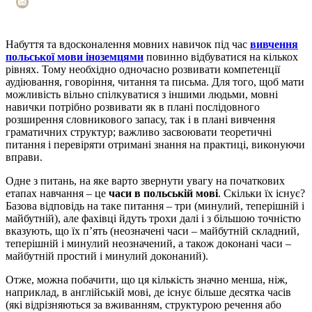
Набуття та вдосконалення мовних навичок під час
вивчення
польської мови іноземцями
повинно відбуватися на кількох
рівнях. Тому необхідно одночасно розвивати компетенції
аудіювання, говоріння, читання та письма. Для того, щоб мати
можливість вільно спілкуватися з іншими людьми, мовні
навички потрібно розвивати як в плані послідовного
розширення словникового запасу, так і в плані вивчення
граматичних структур; важливо засвоювати теоретичні
питання і перевіряти отримані знання на практиці, виконуючи
вправи.
Одне з питань, на яке варто звернути увагу на початкових
етапах навчання – це
часи в польській мові
. Скільки їх існує?
Базова відповідь на таке питання – три (минулий, теперішній і
майбутній), але фахівці йдуть трохи далі і з більшою точністю
вказують, що їх п’ять (неозначені часи – майбутній складний,
теперішній і минулий неозначений, а також доконані часи –
майбутній простий і минулий доконаний).
Отже, можна побачити, що ця кількість значно менша, ніж,
наприклад, в англійській мові, де існує більше десятка часів
(які відрізняються за вживанням, структурою речення або