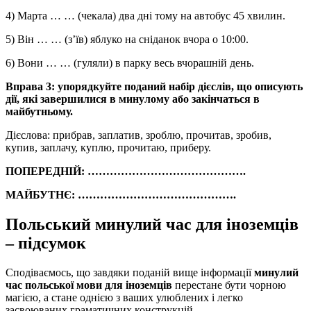
4) Марта … … (чекала) два дні тому на автобус 45 хвилин.
5) Він … … (з’їв) яблуко на сніданок вчора о 10:00.
6) Вони … … (гуляли) в парку весь вчорашній день.
Вправа 3: упорядкуйте поданий набір дієслів, що описують
дії, які завершилися в минулому або закінчаться в
майбутньому.
Дієслова: прибрав, заплатив, зроблю, прочитав, зробив,
купив, заплачу, куплю, прочитаю, приберу.
ПОПЕРЕДНІЙ: …………………………………….
МАЙБУТНЄ: …………………………………….
Польський минулий час для іноземців
– підсумок
Сподіваємось, що завдяки поданій вище інформації
минулий
час польської мови для іноземців
перестане бути чорною
магією, а стане однією з ваших улюблених і легко
засвоюваних граматичних конструкцій.