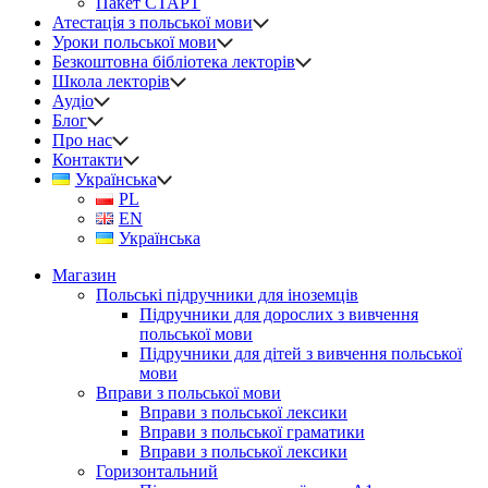
Пакет СТАРТ
Атестація з польської мови
Уроки польської мови
Безкоштовна бібліотека лекторів
Школа лекторів
Аудіо
Блог
Про нас
Контакти
Українська
PL
EN
Українська
Магазин
Польські підручники для іноземців
Підручники для дорослих з вивчення
польської мови
Підручники для дітей з вивчення польської
мови
Вправи з польської мови
Вправи з польської лексики
Вправи з польської граматики
Вправи з польської лексики
Горизонтальний