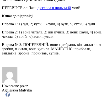
ПЕРЕВІРТЕ >> Часи
дієслова в польській
мові!
Ключ до відповіді
Вправа 1: 1) був, 2) були, 3) були, 4) були, 5) були, 6) були.
Вправа 2: 1) вона читала, 2) він купив, 3) вони їхали, 4) вона
чекала, 5) він їв, 6) вони гуляли.
Вправа № 3: ПОПЕРЕДНІЙ: вони прибрали, він заплатив, я
зробив, я читав, вона купила. МАЙБУТНЄ: прибрали,
заплатив, зробив, прочитав, купив.
—
Utworzone przez
Agnieszka Małyska