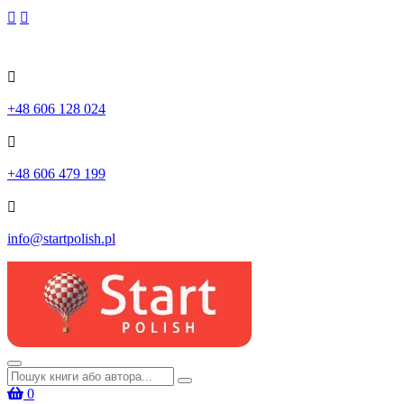
Skip
to
content
+48 606 128 024
+48 606 479 199
info@startpolish.pl
Шукати:
0