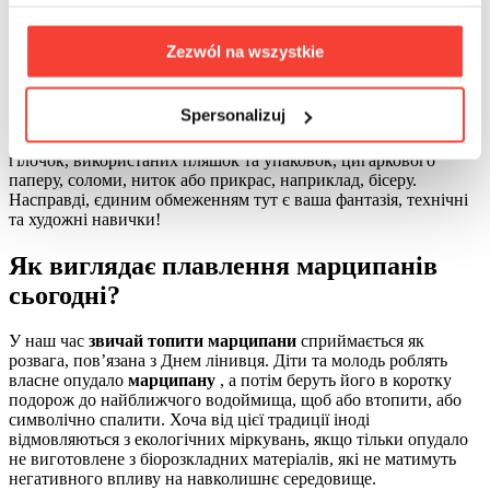
Виготовити
Марзанну
власноруч не складно. Для цього
можна використовувати різні матеріали. Основою для такої
Zezwól na wszystkie
конструкції зазвичай є дві палички (коротша і довша),
прикріплені одна до одної у вигляді хреста, на яку зверху
кріпиться “голова” ляльки. До цього скелету прикріплюють
Spersonalizuj
“одяг”
Марзанни
у вигляді шматочків тканини та ганчірок,
старих газет, різнокольорових стрічок, пластикових предметів,
гілочок, використаних пляшок та упаковок, цигаркового
паперу, соломи, ниток або прикрас, наприклад, бісеру.
Насправді, єдиним обмеженням тут є ваша фантазія, технічні
та художні навички!
Як виглядає плавлення марципанів
сьогодні?
У наш час
звичай топити марципани
сприймається як
розвага, пов’язана з Днем лінивця. Діти та молодь роблять
власне опудало
марципану
, а потім беруть його в коротку
подорож до найближчого водоймища, щоб або втопити, або
символічно спалити. Хоча від цієї традиції іноді
відмовляються з екологічних міркувань, якщо тільки опудало
не виготовлене з біорозкладних матеріалів, які не матимуть
негативного впливу на навколишнє середовище.