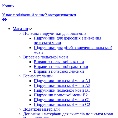
Кошик
У вас є обліковий запис?
авторизуватися
Магазин
Польські підручники для іноземців
Підручники для дорослих з вивчення
польської мови
Підручники для дітей з вивчення польської
мови
Вправи з польської мови
Вправи з польської лексики
Вправи з польської граматики
Вправи з польської лексики
Горизонтальний
Підручники польської мови А1
Підручники польської мови А2
Підручники польської мови B1
Підручник польської мови B2
Підручники польської мови C1
Підручники польської мови C2
Додаткові матеріали
Допоміжні матеріали для вчителів польської мови