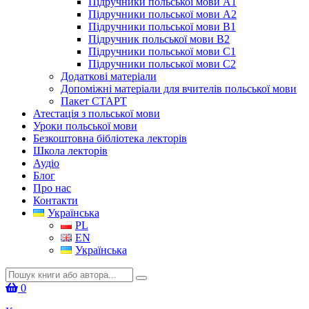
Підручники польської мови А1
Підручники польської мови А2
Підручники польської мови B1
Підручник польської мови B2
Підручники польської мови C1
Підручники польської мови C2
Додаткові матеріали
Допоміжні матеріали для вчителів польської мови
Пакет СТАРТ
Атестація з польської мови
Уроки польської мови
Безкоштовна бібліотека лекторів
Школа лекторів
Аудіо
Блог
Про нас
Контакти
Українська
PL
EN
Українська
Шукати:
0