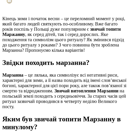
Кінець зими і початок весни – це переломний момент у році,
який багато людей святкують по-особливому. Вже багато
років поспіль у Польщі дуже популярним є
звичай топити
Маржанну
, як серед дітей, так і серед дорослих. Яке
походження та символізм цього ритуалу? Як змінився підхід
до цього ритуалу з роками? З чого повинна бути зроблена
Марзанна? Пропонуємо кілька варіантів!
Звідки походить марзанна?
Марзанна
– це лялька, яка символізує всі негативні риси,
характерні для зими, а її назва походить від імені слов’янської
богині, характерної для цієї пори року, але також пов’язаної зі
смертю та відродженням.
Звичай витоплення Марзанни
на
польській землі походить з середньовіччя. За старих часів цей
ритуал зазвичай проводився в четверту неділю Великого
посту.
Яким був звичай топити Марзанну в
минулому?