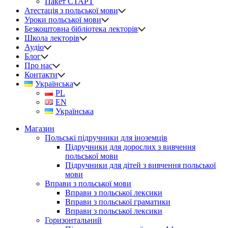
Пакет СТАРТ
Атестація з польської мови
Уроки польської мови
Безкоштовна бібліотека лекторів
Школа лекторів
Аудіо
Блог
Про нас
Контакти
Українська
PL
EN
Українська
Магазин
Польські підручники для іноземців
Підручники для дорослих з вивчення
польської мови
Підручники для дітей з вивчення польської
мови
Вправи з польської мови
Вправи з польської лексики
Вправи з польської граматики
Вправи з польської лексики
Горизонтальний