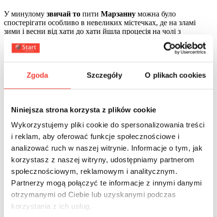
У минулому
звичай то
пити
Марзанну
можна було
спостерігати особливо в невеликих містечках, де на зламі
зими і весни від хати до хати йшла процесія на чолі з
опудалом, яке тримали в руках кількарічні дівчатка і
хлопчики, також оздоблені зеленими ялівцевими гілочками.
Метою такої ходи було винести його за межі села. У деяких
регіонах існував навіть чоловічий аналог
Марзанни
–
Zgoda
Szczegóły
O plikach cookies
Марзаніока. Зі
звичаєм топити Марзанну
також пов’язано
чимало забобонів. Одне з найпопулярніших – якщо
озирнутися після того, як втопити опудало в ставку, озері чи
річці, або спалити його на вогнищі, то це може принести
Niniejsza strona korzysta z plików cookie
нещастя у вигляді хвороб у родині.
Wykorzystujemy pliki cookie do spersonalizowania treści
Коли топиться Марзанна?
i reklam, aby oferować funkcje społecznościowe i
analizować ruch w naszej witrynie. Informacje o tym, jak
У Польщі
звичай топити Марзанну
зберігся до наших днів у
korzystasz z naszej witryny, udostępniamy partnerom
багатьох регіонах нашої країни. Люди, які хочуть культивувати
цю традицію, символічно вбивають опудало в перший день
społecznościowym, reklamowym i analitycznym.
календарної весни, тобто 21 березня (у 2023 році це буде
Partnerzy mogą połączyć te informacje z innymi danymi
вівторок).
otrzymanymi od Ciebie lub uzyskanymi podczas
Як зробити Марзанну?
korzystania z ich usług.