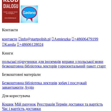
Контакти
контакти
info@startpolish.pl
Agnieszka
+48606479199
Kamila
+48606128024
Книги
польські підручники для іноземців
вправи з польської мови
безкоштовна бібліотека лекторів
горизонтальний
пакет старт
Безкоштовні матеріали
Безкоштовна бібліотека лекторів
зобач і послужай
завантажити
Аудіо
Для користувача
Кошик
Мій рахунок
Реєстрація
Термін доставки та вартість
Час і вартість доставки