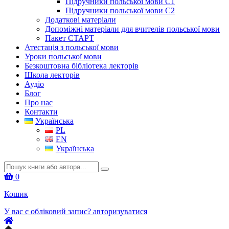
Підручники польської мови C1
Підручники польської мови C2
Додаткові матеріали
Допоміжні матеріали для вчителів польської мови
Пакет СТАРТ
Атестація з польської мови
Уроки польської мови
Безкоштовна бібліотека лекторів
Школа лекторів
Аудіо
Блог
Про нас
Контакти
Українська
PL
EN
Українська
Шукати:
0
Кошик
У вас є обліковий запис?
авторизуватися