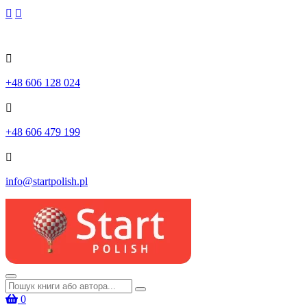
Skip
to
content
+48 606 128 024
+48 606 479 199
info@startpolish.pl
Шукати:
0