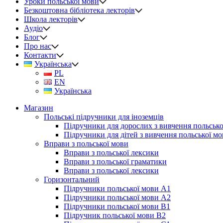
Уроки польської мови
Безкоштовна бібліотека лекторів
Школа лекторів
Аудіо
Блог
Про нас
Контакти
Українська
PL
EN
Українська
Магазин
Польські підручники для іноземців
Підручники для дорослих з вивчення польсько
Підручники для дітей з вивчення польської м
Вправи з польської мови
Вправи з польської лексики
Вправи з польської граматики
Вправи з польської лексики
Горизонтальний
Підручники польської мови А1
Підручники польської мови А2
Підручники польської мови B1
Підручник польської мови B2