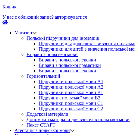
Кошик
У вас є обліковий запис?
авторизуватися
Магазин
Польські підручники для іноземців
Підручники для дорослих з вивчення польсько
Підручники для дітей з вивчення польської м
Вправи з польської мови
Вправи з польської лексики
Вправи з польської граматики
Вправи з польської лексики
Горизонтальний
Підручники польської мови А1
Підручники польської мови А2
Підручники польської мови B1
Підручник польської мови B2
Підручники польської мови C1
Підручники польської мови C2
Додаткові матеріали
Допоміжні матеріали для вчителів польської мови
Пакет СТАРТ
Атестація з польської мови