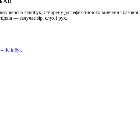
ь A1)
вну версію фліпбук, створену для ефективного вивчення базово
ідхід — залучає зір, слух і рух.
 – Фліпбук